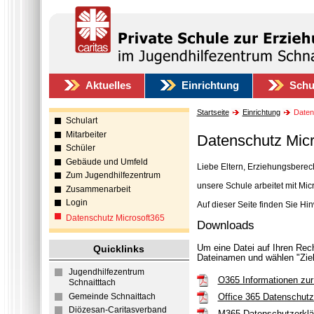
Aktuelles
Einrichtung
Schu
Startseite
Einrichtung
Daten
Schulart
Mitarbeiter
Datenschutz Micr
Schüler
Gebäude und Umfeld
Liebe Eltern, Erziehungsberecht
Zum Jugendhilfezentrum
unsere Schule arbeitet mit Mic
Zusammenarbeit
Login
Auf dieser Seite finden Sie H
Datenschutz Microsoft365
Downloads
Um eine Datei auf Ihren Rech
Quicklinks
Dateinamen und wählen "Zie
Jugendhilfezentrum
O365 Informationen zur
Schnaitttach
Gemeinde Schnaittach
Office 365 Datenschut
Diözesan-Caritasverband
M365 Datenschutzerklär