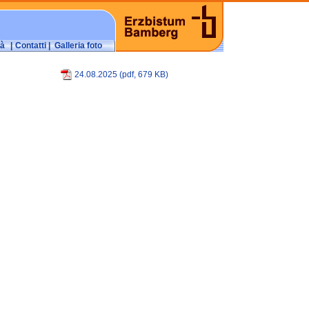
tà
|
Contatti
|
Galleria foto
24.08.2025 (pdf, 679 KB)