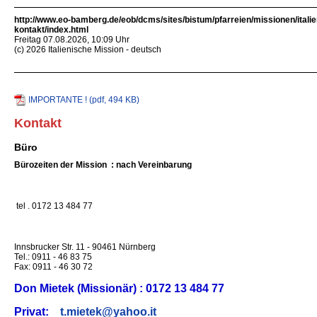
http://www.eo-bamberg.de/eob/dcms/sites/bistum/pfarreien/missionen/italie
kontakt/index.html
Freitag 07.08.2026, 10:09 Uhr
(c) 2026 Italienische Mission - deutsch
IMPORTANTE ! (pdf, 494 KB)
Kontakt
Büro
Bürozeiten der Mission : nach Vereinbarung
tel . 0172 13 484 77
Innsbrucker Str. 11 - 90461 Nürnberg
Tel.: 0911 - 46 83 75
Fax: 0911 - 46 30 72
Don Mietek (Missionär) : 0172 13 484 77
Privat:
t.mietek@yahoo.it