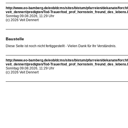
http://www.eo-bamberg.de/eob/dcms/sites/bistum/pfarreien/dekanate/forch
veit_dennert/predigten/Tod-Trauer/tod_prof_hornstein_freund_des_lebens.
Sonntag 09.08.2026, 11:29 Uhr
(c) 2026 Veit Dennert
Baustelle
Diese Seite ist noch nicht fertiggestellt - Vielen Dank für Ihr Verständnis.
http://www.eo-bamberg.de/eob/dcms/sites/bistum/pfarreien/dekanate/forch
veit_dennert/predigten/Tod-Trauer/tod_prof_hornstein_freund_des_lebens.
Sonntag 09.08.2026, 11:29 Uhr
(c) 2026 Veit Dennert