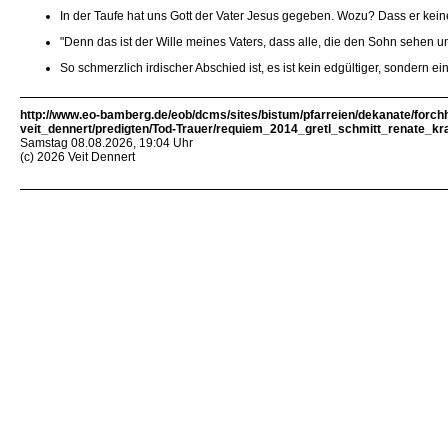
In der Taufe hat uns Gott der Vater Jesus gegeben. Wozu? Dass er kei
"Denn das ist der Wille meines Vaters, dass alle, die den Sohn sehen 
So schmerzlich irdischer Abschied ist, es ist kein edgültiger, sondern ein
http://www.eo-bamberg.de/eob/dcms/sites/bistum/pfarreien/dekanate/forch
veit_dennert/predigten/Tod-Trauer/requiem_2014_gretl_schmitt_renate_kr
Samstag 08.08.2026, 19:04 Uhr
(c) 2026 Veit Dennert