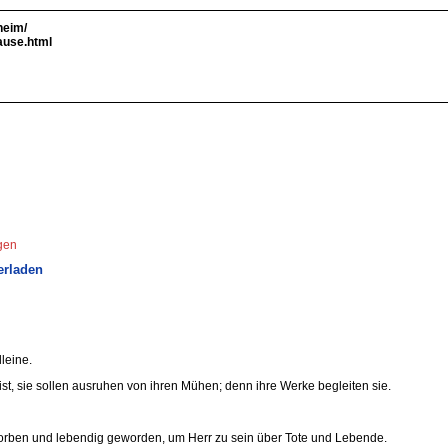
heim/
ause.html
ngen
erladen
lleine.
Geist, sie sollen ausruhen von ihren Mühen; denn ihre Werke begleiten sie.
torben und lebendig geworden, um Herr zu sein über Tote und Lebende.