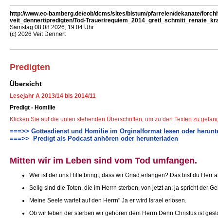
http://www.eo-bamberg.de/eob/dcms/sites/bistum/pfarreien/dekanate/forch
veit_dennert/predigten/Tod-Trauer/requiem_2014_gretl_schmitt_renate_kr
Samstag 08.08.2026, 19:04 Uhr
(c) 2026 Veit Dennert
Predigten
Übersicht
Lesejahr A 2013/14 bis 2014/11
Predigt - Homilie
Klicken Sie auf die unten stehenden Überschriften, um zu den Texten zu gela
===>> Gottesdienst und Homilie im Orginalformat lesen oder herunt
===>> Predigt als Podcast anhören oder herunterladen
Mitten wir im Leben sind vom Tod umfangen.
Wer ist der uns Hilfe bringt, dass wir Gnad erlangen? Das bist du Herr a
Selig sind die Toten, die im Herrn sterben, von jetzt an: ja spricht der 
Meine Seele wartet auf den Herrn" Ja er wird Israel erlösen.
Ob wir leben der sterben wir gehören dem Herrn.Denn Christus ist ges