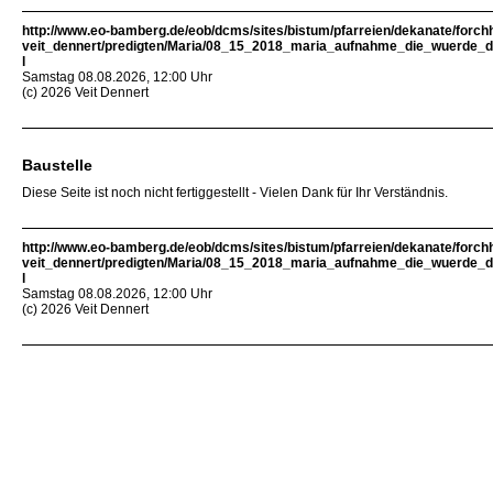
http://www.eo-bamberg.de/eob/dcms/sites/bistum/pfarreien/dekanate/forch
veit_dennert/predigten/Maria/08_15_2018_maria_aufnahme_die_wuerde_d
l
Samstag 08.08.2026, 12:00 Uhr
(c) 2026 Veit Dennert
Baustelle
Diese Seite ist noch nicht fertiggestellt - Vielen Dank für Ihr Verständnis.
http://www.eo-bamberg.de/eob/dcms/sites/bistum/pfarreien/dekanate/forch
veit_dennert/predigten/Maria/08_15_2018_maria_aufnahme_die_wuerde_d
l
Samstag 08.08.2026, 12:00 Uhr
(c) 2026 Veit Dennert