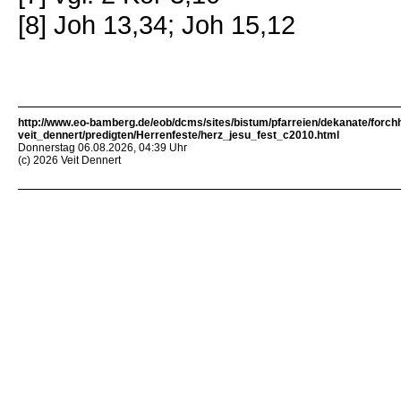
[8] Joh 13,34; Joh 15,12
http://www.eo-bamberg.de/eob/dcms/sites/bistum/pfarreien/dekanate/forch
veit_dennert/predigten/Herrenfeste/herz_jesu_fest_c2010.html
Donnerstag 06.08.2026, 04:39 Uhr
(c) 2026 Veit Dennert