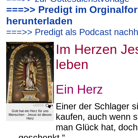
===>> Predigt im Orginalfor
herunterladen
===>> Predigt als Podcast nachh
Im Herzen Jes
leben
Ein Herz
Einer der Schlager s
vd2010
Gott hat ein Herz für uns
kaufen, auch wenn s
Menschen - Jesus ist dieses
Herz
man Glück hat, doc
geschenkt.”