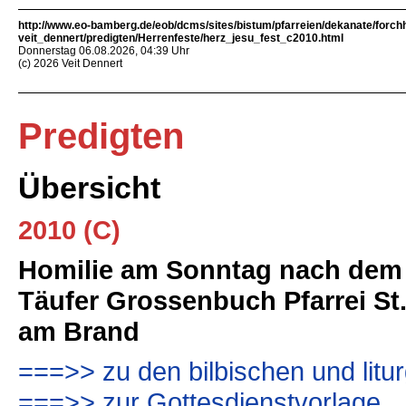
http://www.eo-bamberg.de/eob/dcms/sites/bistum/pfarreien/dekanate/forch
veit_dennert/predigten/Herrenfeste/herz_jesu_fest_c2010.html
Donnerstag 06.08.2026, 04:39 Uhr
(c) 2026 Veit Dennert
Predigten
Übersicht
2010 (C)
Homilie am Sonntag nach dem 
Täufer Grossenbuch Pfarrei St
am Brand
===>> zu den bilbischen und litu
===>> zur Gottesdienstvorlage