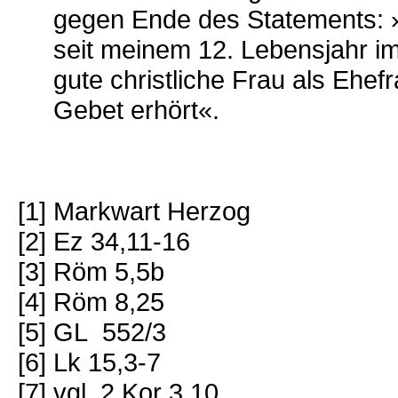
gegen Ende des Statements: »
seit meinem 12. Lebensjahr i
gute christliche Frau als Ehef
Gebet erhört«.
[1] Markwart Herzog
[2] Ez 34,11-16
[3] Röm 5,5b
[4] Röm 8,25
[5] GL 552/3
[6] Lk 15,3-7
[7] vgl. 2 Kor 3,10