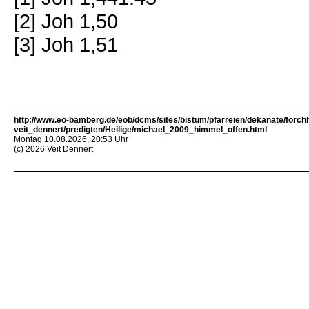
[2] Joh 1,50
[3] Joh 1,51
http://www.eo-bamberg.de/eob/dcms/sites/bistum/pfarreien/dekanate/forch
veit_dennert/predigten/Heilige/michael_2009_himmel_offen.html
Montag 10.08.2026, 20:53 Uhr
(c) 2026 Veit Dennert