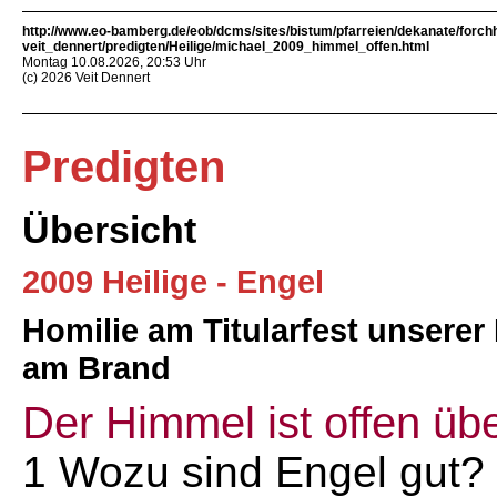
http://www.eo-bamberg.de/eob/dcms/sites/bistum/pfarreien/dekanate/forch
veit_dennert/predigten/Heilige/michael_2009_himmel_offen.html
Montag 10.08.2026, 20:53 Uhr
(c) 2026 Veit Dennert
Predigten
Übersicht
2009 Heilige - Engel
Homilie am Titularfest unserer
am Brand
Der Himmel ist offen üb
1 Wozu sind Engel gut?