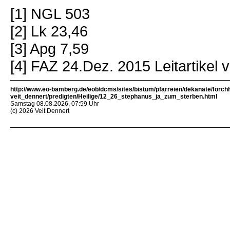
[1] NGL 503
[2] Lk 23,46
[3] Apg 7,59
[4] FAZ 24.Dez. 2015 Leitartikel
http://www.eo-bamberg.de/eob/dcms/sites/bistum/pfarreien/dekanate/forch
veit_dennert/predigten/Heilige/12_26_stephanus_ja_zum_sterben.html
Samstag 08.08.2026, 07:59 Uhr
(c) 2026 Veit Dennert