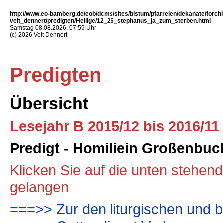
http://www.eo-bamberg.de/eob/dcms/sites/bistum/pfarreien/dekanate/forch
veit_dennert/predigten/Heilige/12_26_stephanus_ja_zum_sterben.html
Samstag 08.08.2026, 07:59 Uhr
(c) 2026 Veit Dennert
Predigten
Übersicht
Lesejahr B 2015/12 bis 2016/11
Predigt - Homiliein Großenbuc
Klicken Sie auf die unten stehen
gelangen
===>> Zur den liturgischen und b