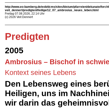
http://www.eo-bamberg.de/eob/dcms/sites/bistum/pfarreien/dekanate/forch
veit_dennert/predigten/Heilige/12_07_ambrosius_neues_leben.html
Freitag 07.08.2026, 22:14 Uhr
(c) 2026 Veit Dennert
Predigten
2005
Ambrosius – Bischof in schwier
Kontext seines Lebens
Den Lebensweg eines ber
Heiligen, uns im Nachhine
wir darin das geheimnisvo