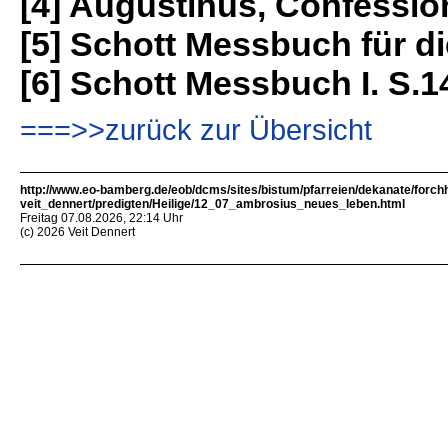
[4] Augustinus, Confessio
[5] Schott Messbuch für d
[6] Schott Messbuch I. S.1
===>>zurück zur Übersicht
http://www.eo-bamberg.de/eob/dcms/sites/bistum/pfarreien/dekanate/forch
veit_dennert/predigten/Heilige/12_07_ambrosius_neues_leben.html
Freitag 07.08.2026, 22:14 Uhr
(c) 2026 Veit Dennert