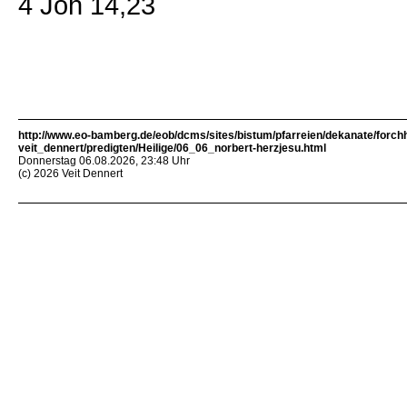
4 Joh 14,23
http://www.eo-bamberg.de/eob/dcms/sites/bistum/pfarreien/dekanate/forch
veit_dennert/predigten/Heilige/06_06_norbert-herzjesu.html
Donnerstag 06.08.2026, 23:48 Uhr
(c) 2026 Veit Dennert