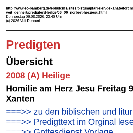
http://www.eo-bamberg.de/eob/dcms/sites/bistum/pfarreien/dekanate/forch
veit_dennert/predigten/Heilige/06_06_norbert-herzjesu.html
Donnerstag 06.08.2026, 23:48 Uhr
(c) 2026 Veit Dennert
Predigten
Übersicht
2008 (A) Heilige
Homilie am Herz Jesu Freitag 
Xanten
===>> zu den biblischen und litu
===>> Predigttext im Orginal les
===>> Gottesdienst Vorlage