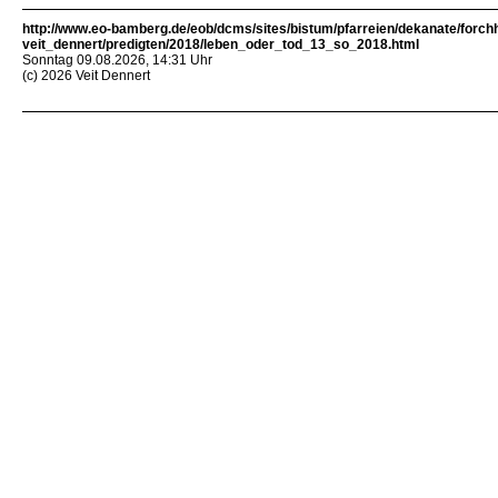
http://www.eo-bamberg.de/eob/dcms/sites/bistum/pfarreien/dekanate/forch
veit_dennert/predigten/2018/leben_oder_tod_13_so_2018.html
Sonntag 09.08.2026, 14:31 Uhr
(c) 2026 Veit Dennert