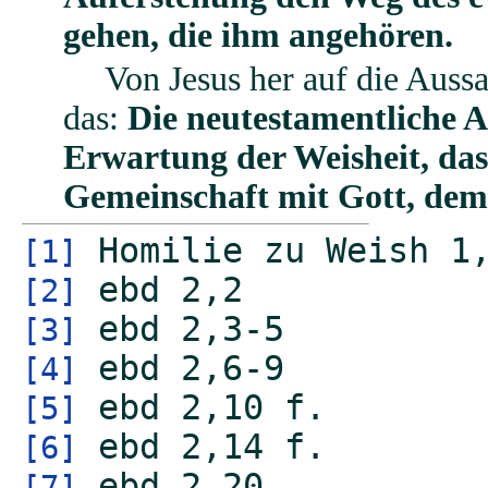
gehen, die ihm angehören.
Von Jesus her auf die Auss
das:
Die neutestamentliche A
Erwartung der Weisheit, dass
Gemeinschaft mit Gott, dem
Homilie zu Weish 1
[1]
ebd
2,2
[2]
ebd 2,3-5
[3]
ebd 2,6-9
[4]
ebd 2,10 f.
[5]
ebd 2,14 f.
[6]
ebd 2,20
[7]