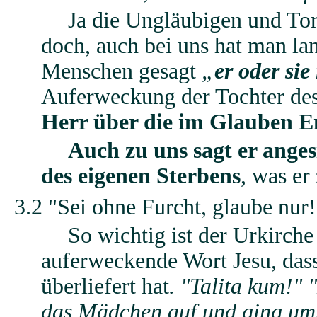
Ja die Ungläubigen und Tor
doch, auch bei uns hat man la
Menschen gesagt
„
er oder sie
Auferweckung der Tochter des
Herr über die im Glauben E
Auch zu uns sagt er anges
des eigenen Sterbens
, was er 
3.2 "Sei ohne Furcht, glaube nur!
So wichtig ist der Urkirch
auferweckende Wort Jesu, dass
überliefert hat
. "
Talita
kum
!" 
das Mädchen auf und ging umhe