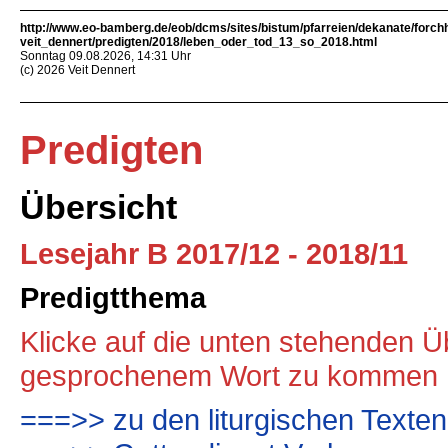
http://www.eo-bamberg.de/eob/dcms/sites/bistum/pfarreien/dekanate/forch
veit_dennert/predigten/2018/leben_oder_tod_13_so_2018.html
Sonntag 09.08.2026, 14:31 Uhr
(c) 2026 Veit Dennert
Predigten
Übersicht
Lesejahr B 2017/12 - 2018/11
Predigtthema
Klicke auf die unten stehenden Üb
gesprochenem Wort zu kommen
===>> zu den liturgischen Texte