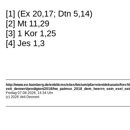
[1] (Ex 20,17; Dtn 5,14)
[2] Mt 11,29
[3] 1 Kor 1,25
[4] Jes 1,3
http://www.eo-bamberg.de/eob/dcms/sites/bistum/pfarreien/dekanate/forch
veit_dennert/predigten/2018/hw_palmso_2018_dem_heerrn_sein_esel_sei
Freitag 07.08.2026, 14:34 Uhr
(c) 2026 Veit Dennert