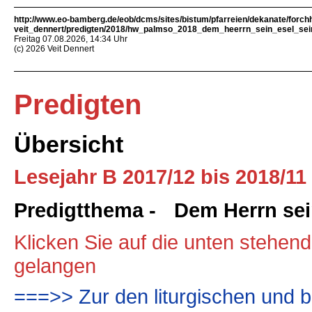
http://www.eo-bamberg.de/eob/dcms/sites/bistum/pfarreien/dekanate/forch
veit_dennert/predigten/2018/hw_palmso_2018_dem_heerrn_sein_esel_sei
Freitag 07.08.2026, 14:34 Uhr
(c) 2026 Veit Dennert
Predigten
Übersicht
Lesejahr B 2017/12 bis 2018/11
Predigtthema - Dem Herrn sei
Klicken Sie auf die unten stehen
gelangen
===>> Zur den liturgischen und b