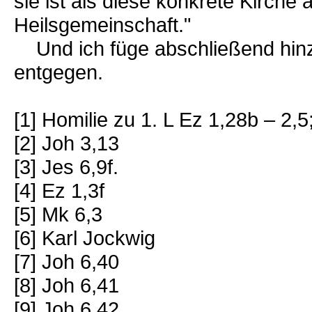
sie ist als diese konkrete Kirch
Heilsgemeinschaft."
Und ich füge abschließend hinz
entgegen.
[1] Homilie zu 1. L Ez 1,28b – 2,
[2] Joh 3,13
[3] Jes 6,9f.
[4] Ez 1,3f
[5] Mk 6,3
[6] Karl Jockwig
[7] Joh 6,40
[8] Joh 6,41
[9] Joh 6,42