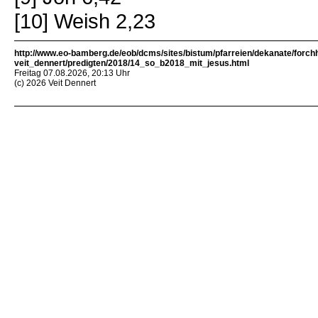
[10] Weish 2,23
http://www.eo-bamberg.de/eob/dcms/sites/bistum/pfarreien/dekanate/forch
veit_dennert/predigten/2018/14_so_b2018_mit_jesus.html
Freitag 07.08.2026, 20:13 Uhr
(c) 2026 Veit Dennert