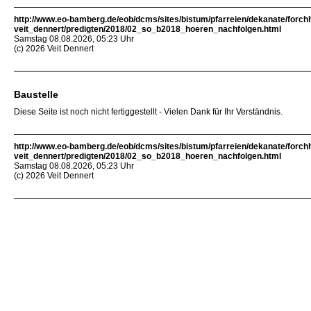
http://www.eo-bamberg.de/eob/dcms/sites/bistum/pfarreien/dekanate/forch
veit_dennert/predigten/2018/02_so_b2018_hoeren_nachfolgen.html
Samstag 08.08.2026, 05:23 Uhr
(c) 2026 Veit Dennert
Baustelle
Diese Seite ist noch nicht fertiggestellt - Vielen Dank für Ihr Verständnis.
http://www.eo-bamberg.de/eob/dcms/sites/bistum/pfarreien/dekanate/forch
veit_dennert/predigten/2018/02_so_b2018_hoeren_nachfolgen.html
Samstag 08.08.2026, 05:23 Uhr
(c) 2026 Veit Dennert