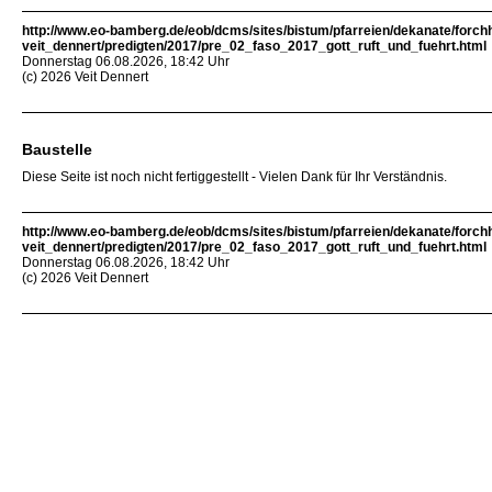
http://www.eo-bamberg.de/eob/dcms/sites/bistum/pfarreien/dekanate/forch
veit_dennert/predigten/2017/pre_02_faso_2017_gott_ruft_und_fuehrt.html
Donnerstag 06.08.2026, 18:42 Uhr
(c) 2026 Veit Dennert
Baustelle
Diese Seite ist noch nicht fertiggestellt - Vielen Dank für Ihr Verständnis.
http://www.eo-bamberg.de/eob/dcms/sites/bistum/pfarreien/dekanate/forch
veit_dennert/predigten/2017/pre_02_faso_2017_gott_ruft_und_fuehrt.html
Donnerstag 06.08.2026, 18:42 Uhr
(c) 2026 Veit Dennert