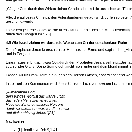
Von großer Schönheit und Tiefe kommt diese Berufung im Tagesgebet am Sams
„Gütiger Gott, durch das Wirken deiner Gnade schenkst du uns schon auf Erde
Alle, die auf Jesus Christus, den Auferstandenen getauft sind, dürfen so beten
geschenkt wurde.
Diese ewige Liebe Gottes wurde allen Glaubenden durch die Menschwerdung Go
durch das Evangelium.“ [23]
4.5 Wie Israel ziehen wir durch die Wüste zum Ort der geschenkten Ruhe
Dem Propheten Jeremia erschien der Herr aus der Ferne und sagt zu ihm „Mit ewi
und in Ewigkeit.
Eines Tages erfüllt sich, was Gott durch den Propheten Jesaja verheißt „Bei Tag
strahlender Glanz. Deine Sonne geht nicht mehr unter und dein Mond nimmt nich
Lassen wir uns vom Herrn die Augen des Herzens öffnen, dass wir sehend werde
In der heiligen Kommunion wird Jesus Christus, Licht vom ewigen Licht eins m
„Allmächtiger Gott,
dein ewiges Wort ist das wahre Licht,
das jeden Menschen erleuchtet.
Heile die Blindheit unseres Herzens,
damit wir erkennen, was vor dir recht ist,
und dich aufrichtig lieben.“[26]
Nachweise
[1] Homilie zu Joh 9,1-41