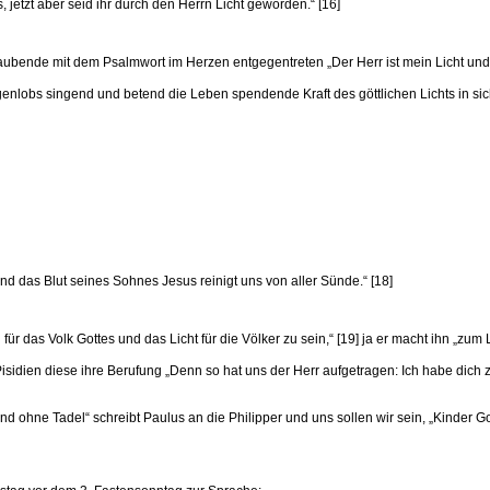
, jetzt aber seid ihr durch den Herrn Licht geworden.“ [16]
 Glaubende mit dem Psalmwort im Herzen entgegentreten „Der Herr ist mein Licht und 
enlobs singend und betend die Leben spendende Kraft des göttlichen Lichts in s
nd das Blut seines Sohnes Jesus reinigt uns von aller Sünde.“ [18]
 das Volk Gottes und das Licht für die Völker zu sein,“ [19] ja er macht ihn „zum Li
dien diese ihre Berufung „Denn so hat uns der Herr aufgetragen: Ich habe dich zum
n und ohne Tadel“ schreibt Paulus an die Philipper und uns sollen wir sein, „Kinder