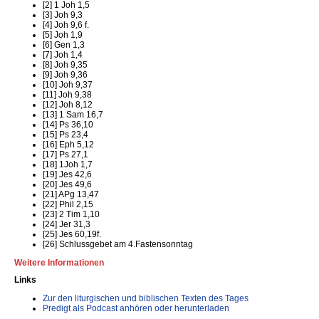
[2] 1 Joh 1,5
[3] Joh 9,3
[4] Joh 9,6 f.
[5] Joh 1,9
[6] Gen 1,3
[7] Joh 1,4
[8] Joh 9,35
[9] Joh 9,36
[10] Joh 9,37
[11] Joh 9,38
[12] Joh 8,12
[13] 1 Sam 16,7
[14] Ps 36,10
[15] Ps 23,4
[16] Eph 5,12
[17] Ps 27,1
[18] 1Joh 1,7
[19] Jes 42,6
[20] Jes 49,6
[21] APg 13,47
[22] Phil 2,15
[23] 2 Tim 1,10
[24] Jer 31,3
[25] Jes 60,19f.
[26] Schlussgebet am 4.Fastensonntag
Weitere Informationen
Links
Zur den liturgischen und biblischen Texten des Tages
Predigt als Podcast anhören oder herunterladen