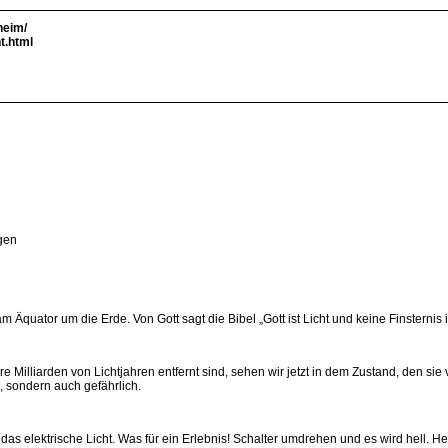
heim/
t.html
ngen
uator um die Erde. Von Gott sagt die Bibel „Gott ist Licht und keine Finsternis is
Milliarden von Lichtjahren entfernt sind, sehen wir jetzt in dem Zustand, den sie
, sondern auch gefährlich.
elektrische Licht. Was für ein Erlebnis! Schalter umdrehen und es wird hell. Heut