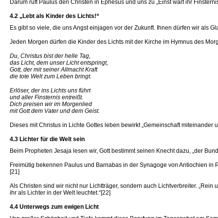
Darum ruft Paulus den Christen in Ephesus und uns zu „Einst wart ihr Finsternis
4.2 „Lebt als Kinder des Lichts!“
Es gibt so viele, die uns Angst einjagen vor der Zukunft. Ihnen dürfen wir als
Jeden Morgen dürfen die Kinder des Lichts mit der Kirche im Hymnus des Morg
Du, Christus bist der helle Tag,
das Licht, dem unser Licht entspringt,
Gott, der mit seiner Allmacht Kraft
die tote Welt zum Leben bringt.
Erlöser, der ins Lichts uns führt
und aller Finsternis entreißt.
Dich preisen wir im Morgenlied
mit Gott dem Vater und dem Geist.
Dieses mit Christus in Lichte Gottes leben bewirkt „Gemeinschaft miteinander u
4.3 Lichter für die Welt sein
Beim Propheten Jesaja lesen wir, Gott bestimmt seinen Knecht dazu, „der Bund für
Freimütig bekennen Paulus und Barnabas in der Synagoge von Antiochien in Pisi
[21]
Als Christen sind wir nicht nur Lichtträger, sondern auch Lichtverbreiter. „Rei
ihr als Lichter in der Welt leuchtet.“[22]
4.4 Unterwegs zum ewigen Licht