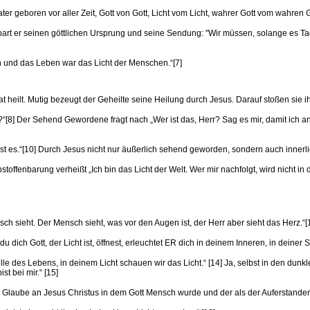
eboren vor aller Zeit, Gott von Gott, Licht vom Licht, wahrer Gott vom wahren G
art er seinen göttlichen Ursprung und seine Sendung: "Wir müssen, solange es Tag 
 und das Leben war das Licht der Menschen.“[7]
 heilt. Mutig bezeugt der Geheilte seine Heilung durch Jesus. Darauf stoßen sie i
hn?“[8] Der Sehend Gewordene fragt nach „Wer ist das, Herr? Sag es mir, damit ich a
t, ist es.“[10] Durch Jesus nicht nur äußerlich sehend geworden, sondern auch innerli
offenbarung verheißt „Ich bin das Licht der Welt. Wer mir nachfolgt, wird nicht i
sch sieht. Der Mensch sieht, was vor den Augen ist, der Herr aber sieht das Herz.“[
ich Gott, der Licht ist, öffnest, erleuchtet ER dich in deinem Inneren, in deiner S
elle des Lebens, in deinem Licht schauen wir das Licht.“ [14] Ja, selbst in den d
st bei mir.“ [15]
Glaube an Jesus Christus in dem Gott Mensch wurde und der als der Auferstandene 