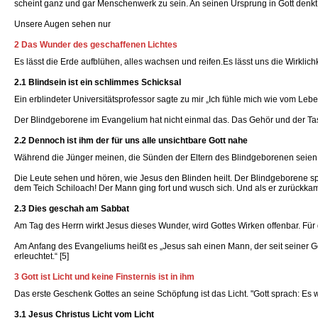
scheint ganz und gar Menschenwerk zu sein. An seinen Ursprung in Gott denkt 
Unsere Augen sehen nur
2 Das Wunder des geschaffenen Lichtes
Es lässt die Erde aufblühen, alles wachsen und reifen.Es lässt uns die Wirklich
2.1 Blindsein ist ein schlimmes Schicksal
Ein erblindeter Universitätsprofessor sagte zu mir „Ich fühle mich wie vom Leb
Der Blindgeborene im Evangelium hat nicht einmal das. Das Gehör und der Tas
2.2 Dennoch ist ihm der für uns alle unsichtbare Gott nahe
Während die Jünger meinen, die Sünden der Eltern des Blindgeborenen seien sch
Die Leute sehen und hören, wie Jesus den Blinden heilt. Der Blindgeborene spü
dem Teich Schiloach! Der Mann ging fort und wusch sich. Und als er zurückkam,
2.3 Dies geschah am Sabbat
Am Tag des Herrn wirkt Jesus dieses Wunder, wird Gottes Wirken offenbar. Fü
Am Anfang des Evangeliums heißt es „Jesus sah einen Mann, der seit seiner Geb
erleuchtet.“ [5]
3 Gott ist Licht und keine Finsternis ist in ihm
Das erste Geschenk Gottes an seine Schöpfung ist das Licht. "Gott sprach: Es we
3.1 Jesus Christus Licht vom Licht