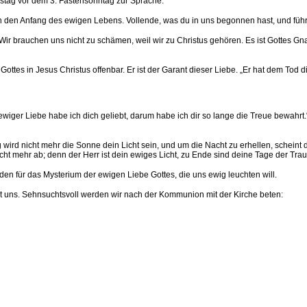
tag vor dem 3. Fastensonntag zur Sprache:
n den Anfang des ewigen Lebens. Vollende, was du in uns begonnen hast, und führe
. Wir brauchen uns nicht zu schämen, weil wir zu Christus gehören. Es ist Gottes Gn
ttes in Jesus Christus offenbar. Er ist der Garant dieser Liebe. „Er hat dem To
ger Liebe habe ich dich geliebt, darum habe ich dir so lange die Treue bewahrt.“ [2
 wird nicht mehr die Sonne dein Licht sein, und um die Nacht zu erhellen, scheint d
t mehr ab; denn der Herr ist dein ewiges Licht, zu Ende sind deine Tage der Traue
n für das Mysterium der ewigen Liebe Gottes, die uns ewig leuchten will.
it uns. Sehnsuchtsvoll werden wir nach der Kommunion mit der Kirche beten: