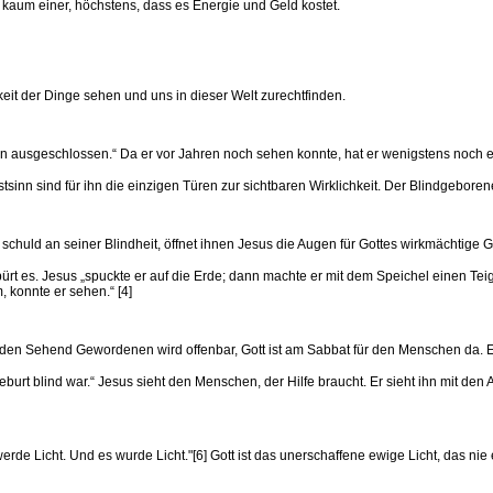
kaum einer, höchstens, dass es Energie und Geld kostet.
keit der Dinge sehen und uns in dieser Welt zurechtfinden.
en ausgeschlossen.“ Da er vor Jahren noch sehen konnte, hat er wenigstens noch ei
tsinn sind für ihn die einzigen Türen zur sichtbaren Wirklichkeit. Der Blindgebo
uld an seiner Blindheit, öffnet ihnen Jesus die Augen für Gottes wirkmächtige Gege
rt es. Jesus „spuckte er auf die Erde; dann machte er mit dem Speichel einen Tei
 konnte er sehen.“ [4]
r den Sehend Gewordenen wird offenbar, Gott ist am Sabbat für den Menschen da. 
urt blind war.“ Jesus sieht den Menschen, der Hilfe braucht. Er sieht ihn mit den
rde Licht. Und es wurde Licht."[6] Gott ist das unerschaffene ewige Licht, das nie e