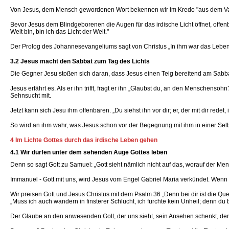
Von Jesus, dem Mensch gewordenen Wort bekennen wir im Kredo "aus dem Vater g
Bevor Jesus dem Blindgeborenen die Augen für das irdische Licht öffnet, offenb
Welt bin, bin ich das Licht der Welt."
Der Prolog des Johannesevangeliums sagt von Christus „In ihm war das Leben
3.2 Jesus macht den Sabbat zum Tag des Lichts
Die Gegner Jesu stoßen sich daran, dass Jesus einen Teig bereitend am Sabbat
Jesus erfährt es. Als er ihn trifft, fragt er ihn „Glaubst du, an den Menschenso
Sehnsucht mit.
Jetzt kann sich Jesu ihm offenbaren. „Du siehst ihn vor dir; er, der mit dir rede
So wird an ihm wahr, was Jesus schon vor der Begegnung mit ihm in einer Selbst
4 Im Lichte Gottes durch das irdische Leben gehen
4.1 Wir dürfen unter dem sehenden Auge Gottes leben
Denn so sagt Gott zu Samuel: „Gott sieht nämlich nicht auf das, worauf der Men
Immanuel - Gott mit uns, wird Jesus vom Engel Gabriel Maria verkündet. Wenn du d
Wir preisen Gott und Jesus Christus mit dem Psalm 36 „Denn bei dir ist die Qu
„Muss ich auch wandern in finsterer Schlucht, ich fürchte kein Unheil; denn du bi
Der Glaube an den anwesenden Gott, der uns sieht, sein Ansehen schenkt, der 