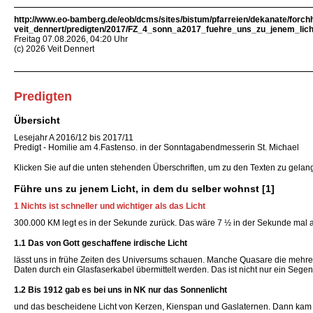
http://www.eo-bamberg.de/eob/dcms/sites/bistum/pfarreien/dekanate/forch
veit_dennert/predigten/2017/FZ_4_sonn_a2017_fuehre_uns_zu_jenem_lich
Freitag 07.08.2026, 04:20 Uhr
(c) 2026 Veit Dennert
Predigten
Übersicht
Lesejahr A 2016/12 bis 2017/11
Predigt - Homilie am 4.Fastenso. in der Sonntagabendmesserin St. Michael
Klicken Sie auf die unten stehenden Überschriften, um zu den Texten zu gela
Führe uns zu jenem Licht, in dem du selber wohnst [1]
1 Nichts ist schneller und wichtiger als das Licht
300.000 KM legt es in der Sekunde zurück. Das wäre 7 ½ in der Sekunde mal am Äq
1.1 Das von Gott geschaffene irdische Licht
lässt uns in frühe Zeiten des Universums schauen. Manche Quasare die mehrere 
Daten durch ein Glasfaserkabel übermittelt werden. Das ist nicht nur ein Segen
1.2 Bis 1912 gab es bei uns in NK nur das Sonnenlicht
und das bescheidene Licht von Kerzen, Kienspan und Gaslaternen. Dann kam das 