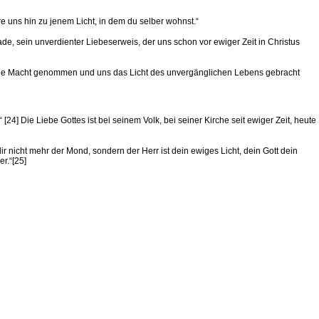
 uns hin zu jenem Licht, in dem du selber wohnst.“
ade, sein unverdienter Liebeserweis, der uns schon vor ewiger Zeit in Christus
d die Macht genommen und uns das Licht des unvergänglichen Lebens gebracht
4] Die Liebe Gottes ist bei seinem Volk, bei seiner Kirche seit ewiger Zeit, heute
ir nicht mehr der Mond, sondern der Herr ist dein ewiges Licht, dein Gott dein
r.“[25]