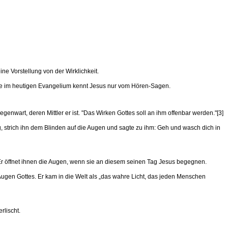
ne Vorstellung von der Wirklichkeit.
rene im heutigen Evangelium kennt Jesus nur vom Hören-Sagen.
nwart, deren Mittler er ist. "Das Wirken Gottes soll an ihm offenbar werden."[3]
g, strich ihn dem Blinden auf die Augen und sagte zu ihm: Geh und wasch dich in
Er öffnet ihnen die Augen, wenn sie an diesem seinen Tag Jesus begegnen.
 Augen Gottes. Er kam in die Welt als „das wahre Licht, das jeden Menschen
rlischt.