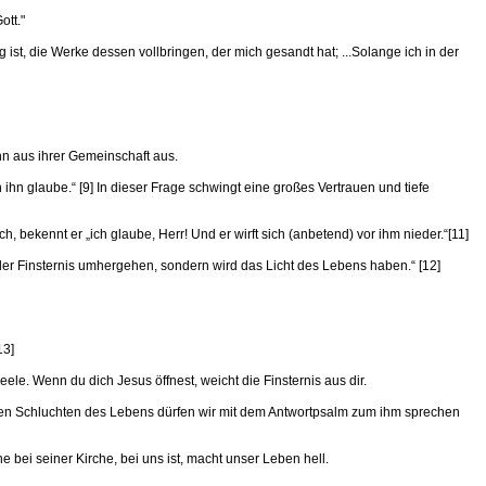
ott."
ist, die Werke dessen vollbringen, der mich gesandt hat; ...Solange ich in der
hn aus ihrer Gemeinschaft aus.
n ihn glaube.“ [9] In dieser Frage schwingt eine großes Vertrauen und tiefe
ch, bekennt er „ich glaube, Herr! Und er wirft sich (anbetend) vor ihm nieder.“[11]
n der Finsternis umhergehen, sondern wird das Licht des Lebens haben.“ [12]
13]
eele. Wenn du dich Jesus öffnest, weicht die Finsternis aus dir.
unklen Schluchten des Lebens dürfen wir mit dem Antwortpsalm zum ihm sprechen
bei seiner Kirche, bei uns ist, macht unser Leben hell.