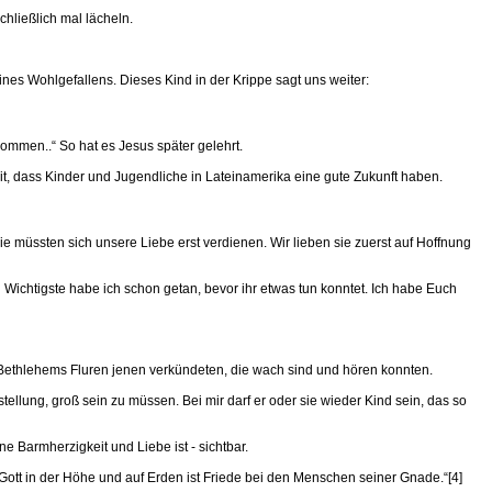
chließlich mal lächeln.
eines Wohlgefallens. Dieses Kind in der Krippe sagt uns weiter:
kommen..“ So hat es Jesus später gelehrt.
mit, dass Kinder und Jugendliche in Lateinamerika eine gute Zukunft haben.
üssten sich unsere Liebe erst verdienen. Wir lieben sie zuerst auf Hoffnung
d Wichtigste habe ich schon getan, bevor ihr etwas tun konntet. Ich habe Euch
f Bethlehems Fluren jenen verkündeten, die wach sind und hören konnten.
llung, groß sein zu müssen. Bei mir darf er oder sie wieder Kind sein, das so
ne Barmherzigkeit und Liebe ist - sichtbar.
t Gott in der Höhe und auf Erden ist Friede bei den Menschen seiner Gnade.“[4]