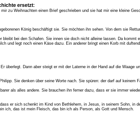
hichte ersetzt:
 hat mir zu Weihnachten einen Brief geschrieben und sie hat mir eine kleine Ges
ugeborenen König beschäftigt sie. Sie möchten ihn sehen. Von dem sie Rettung u
bleibt bei den Schafen. Sie innen sie doch nicht alleine lassen. Da kommt 
 Milch und legt noch einen Käse dazu. Ein anderer bringt einen Korb mit duftend
el. Er überlegt. Dann aber steigt er mit der Laterne in der Hand auf die Waag
Philipp. Sie denken über seine Worte nach. Sie spüren: der darf auf keinem Fa
barer als alles andere. Sie brauchen ihn ferner dazu, dass er sie immer wie
n, dass er sich schenkt im Kind von Bethlehem, in Jesus, in seinem Sohn, in d
bin ich, das ist mein Fleisch, das bin ich als Person, als Gott und Mensch.