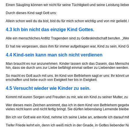
Einen Säugling können wir nicht für seine Tüchtigkeit und seine Leistung liebe
Durch dieses Kind sagt Gott uns:
Allein schon weil du da bist, bist du für mich schon wichtig und von mir gelieb
4.3 Ich bin nicht das einzige Kind Gottes.
Alle ein menschliches Antlitz Tragenden sind zu Gotteskindschaft berufen. „Wen
Er hat nie vergessen, dass ihm für immer aufgetragen war, Kind zu sein, Kind 
4.4 Kind-sein kann man sich nicht verdienen
Man braucht es nur anzunehmen. Kinder lassen sich das Dasein, das Menschse
hin, dass sie durch uns zur Liebe befähigt einmal selber zu Liebenden werden.
So macht es Gott auch mit uns. Im Kind von Bethlehem sagt er uns: Ihr könnt un
erschaffen und liebe euch von Ewigkeit her bis in Ewigkeit.
4.5 Versucht wieder wie Kinder zu sein.
Kommt mit euren Sorgen und Freuden zu mir, wie ein Kind zu seiner Mutter, zu
Wer dieses mein Zeichen annimmt, das ich in dem Kind von Bethlehem gegeben h
vieles nicht kann und nicht fertig bringt. Sie dürfen lebenslang Lernende bleibe
Bin ich vor Gott wie ein Kind, nehme ich seine Liebe an, antworte ich darauf mit
Tiefer Friede kehrt ein, denn ich weiß mich in der Gnade, in Gottes liebender 