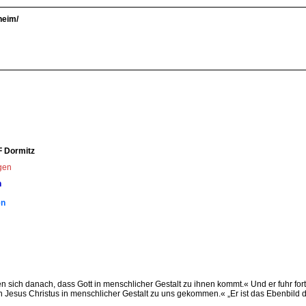
heim/
F Dormitz
ngen
n
en
en sich danach, dass Gott in menschlicher Gestalt zu ihnen kommt.« Und er fuhr fo
ist in Jesus Christus in menschlicher Gestalt zu uns gekommen.« „Er ist das Ebenbil