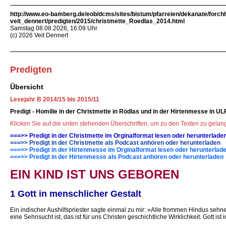
http://www.eo-bamberg.de/eob/dcms/sites/bistum/pfarreien/dekanate/forch
veit_dennert/predigten/2015/christmette_Roedlas_2014.html
Samstag 08.08.2026, 16:09 Uhr
(c) 2026 Veit Dennert
Predigten
Übersicht
Lesejahr B 2014/15 bis 2015/11
Predigt - Homilie in der Christmette in Rödlas und in der Hirtenmesse in UL
Klicken Sie auf die unten stehenden Überschriften, um zu den Texten zu gela
===>> Predigt in der Christmette im Orginalformat lesen oder herunterlade
===>> Predigt in der Christmette als Podcast anhören oder herunterladen
===>> Predigt in der Hirtenmesse im Orginalformat lesen oder herunterlad
===>> Predigt in der Hirtenmesse als Podcast anhören oder herunterladen
EIN KIND IST UNS GEBOREN
1 Gott in menschlicher Gestalt
Ein indischer Aushilfspriester sagte einmal zu mir: »Alle frommen Hindus sehn
eine Sehnsucht ist, das ist für uns Christen geschichtliche Wirklichkeit. Gott 