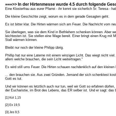
===>> In der Hirtenmesse wurde 4.5 durch folgende Gesc
Eine Klosterfrau aus eurer Pfarrei - ihr kennt sie sicherlich Sr. Teresa -
Die kleine Geschichte zeigt, worum es in dem gerade Gesagten geht.
Es ist bitter klar. Die Hirten wärmen sich am Feuer. Die Nachricht vom ne
Sie überlegen, was sie dem Kind in Bethlehem schenken können. Aber wer 
leichtesten ist. Sie stellen eine Wage bereit. Einer bringt einen Krug mit
Stall wärmen können.
Bleibt nur noch der kleine Philipp übrig.
Phillip hat nur eine Laterne mit einem winzigen Licht. Das wiegt nicht vi
allem welche brauchen, die sein Licht weitertragen."
Es wird still ums Feuer. Die Hirten schauen nachdenklich auf den kleinen 
... den brauchen sie. Aus zwei Gründen. Jemand der sich schenktest kost
Gott es tut.
Und wir können es letztlich auch nur tun, weil wir Gott so erfahren dürfe
der Eucharistie, im Brot des Lebens, das ER selber ist. Und er sagt: das 
[1] Kol 1,15
[2] Ex 19,5
[3] Jes 9,5