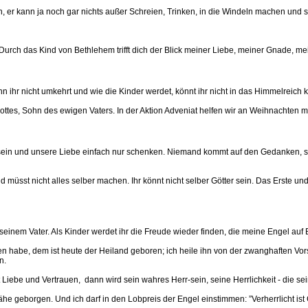
n, er kann ja noch gar nichts außer Schreien, Trinken, in die Windeln machen und s
t. Durch das Kind von Bethlehem trifft dich der Blick meiner Liebe, meiner Gnade, m
n ihr nicht umkehrt und wie die Kinder werdet, könnt ihr nicht in das Himmelreich 
Gottes, Sohn des ewigen Vaters. In der Aktion Adveniat helfen wir an Weihnachten 
in und unsere Liebe einfach nur schenken. Niemand kommt auf den Gedanken, sie m
d müsst nicht alles selber machen. Ihr könnt nicht selber Götter sein. Das Erste un
 seinem Vater. Als Kinder werdet ihr die Freude wieder finden, die meine Engel au
abe, dem ist heute der Heiland geboren; ich heile ihn von der zwanghaften Vorste
n.
 Liebe und Vertrauen, dann wird sein wahres Herr-sein, seine Herrlichkeit - die sei
Nähe geborgen. Und ich darf in den Lobpreis der Engel einstimmen: ”Verherrlicht is