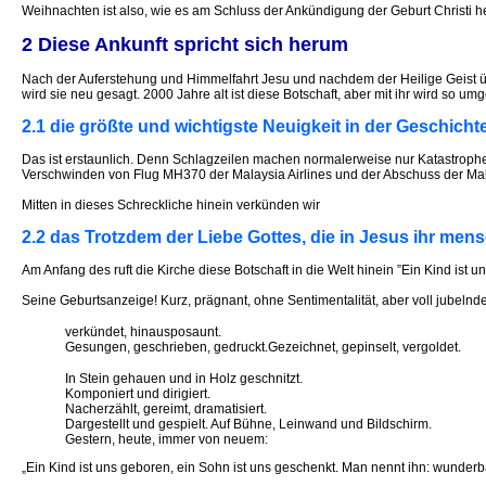
Weihnachten ist also, wie es am Schluss der Ankündigung der Geburt Christi heiß
2 Diese Ankunft spricht sich herum
Nach der Auferstehung und Himmelfahrt Jesu und nachdem der Heilige Geist üb
wird sie neu gesagt. 2000 Jahre alt ist diese Botschaft, aber mit ihr wird so um
2.1 die größte und wichtigste Neuigkeit in der Geschich
Das ist erstaunlich. Denn Schlagzeilen machen normalerweise nur Katastrophen
Verschwinden von Flug MH370 der Malaysia Airlines und der Abschuss der Mal
Mitten in dieses Schreckliche hinein verkünden wir
2.2 das Trotzdem der Liebe Gottes, die in Jesus ihr mensc
Am Anfang des ruft die Kirche diese Botschaft in die Welt hinein ”Ein Kind ist u
Seine Geburtsanzeige! Kurz, prägnant, ohne Sentimentalität, aber voll jubelnd
verkündet, hinausposaunt.
Gesungen, geschrieben, gedruckt.Gezeichnet, gepinselt, vergoldet.
In Stein gehauen und in Holz geschnitzt.
Komponiert und dirigiert.
Nacherzählt, gereimt, dramatisiert.
Dargestellt und gespielt. Auf Bühne, Leinwand und Bildschirm.
Gestern, heute, immer von neuem:
„Ein Kind ist uns geboren, ein Sohn ist uns geschenkt. Man nennt ihn: wunderbar