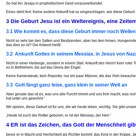
So hat ihn Jesaja in prophetischem Geist vorausverkündet.
Eines steht fest: Keine andere Ankunft hat so eingeschlagen, wie diese Geburt:
3 Die Geburt Jesu ist ein Weltereignis, eine Zeit
3.1 Wie kommt es, dass diese Geburt immer noch Wellen
Nicht so sehr bei den Satten und Besitzenden, aber bei den Armen, Hungernd
das dies so ist? Die Antwort heißt:
3.2 Ankunft Gottes in seinem Messias, in Jesus von Naz
Nicht in einer Herberge, sondern in einem Stall. Ankunft des Herrn! Kein roter 
es in Bethlehem, bis auf das Gloria der Engel.
Keine Kameraleute, kein Reporter, nur ein paar Männer, die das Vieh bewach
3.3 Gott fängt ganz leise, ganz klein in seiner Welt an
Aber gerade das ist es, was uns alle Furcht nimmt und uns froh macht, was ni
hat unter uns gewohnt.“
Wir spüren, diese Geburt ist für uns, die wir heute leben, wichtig. Sie gibt u
„Heute ist euch der Retter geboren; er ist der Messias, der Herr.“
4 ER ist das Zeichen, das Gott der Menschheit gib
bevor er in Macht und Herrlichkeit als Richter kommt: das Kind in der Krippe, J