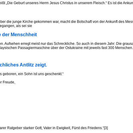
t „Die Geburt unseres Herrn Jesus Christus in unserem Fleisch.“ Es ist die Ankunft 
er die junge Kirche gekommen war, macht die Botschaft von der Ankunft des Mess
gegangen, als sei sie
te der Menschheit
. Aufsehen erregt meist nur das Schreckliche. So auch in diesem Jahr: Die grausam
aysischen Passagiermaschine über der Ostukraine mit jeweils fast 300 Menschen.
hliches Antlitz zeigt.
ns geboren, ein Sohn ist uns geschenkt.“
er Freude,
er Ratgeber starker Gott, Vater in Ewigkeit, Fürst des Friedens.“[3]