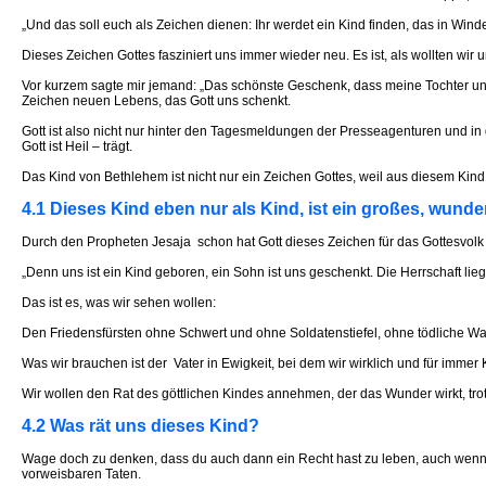
„Und das soll euch als Zeichen dienen: Ihr werdet ein Kind finden, das in Windel
Dieses Zeichen Gottes fasziniert uns immer wieder neu. Es ist, als wollten wir 
Vor kurzem sagte mir jemand: „Das schönste Geschenk, dass meine Tochter und
Zeichen neuen Lebens, das Gott uns schenkt.
Gott ist also nicht nur hinter den Tagesmeldungen der Presseagenturen und in
Gott ist Heil – trägt.
Das Kind von Bethlehem ist nicht nur ein Zeichen Gottes, weil aus diesem Kin
4.1 Dieses Kind eben nur als Kind, ist ein großes, wund
Durch den Propheten Jesaja schon hat Gott dieses Zeichen für das Gottesvolk
„Denn uns ist ein Kind geboren, ein Sohn ist uns geschenkt. Die Herrschaft lieg
Das ist es, was wir sehen wollen:
Den Friedensfürsten ohne Schwert und ohne Soldatenstiefel, ohne tödliche Waf
Was wir brauchen ist der Vater in Ewigkeit, bei dem wir wirklich und für immer
Wir wollen den Rat des göttlichen Kindes annehmen, der das Wunder wirkt, tro
4.2 Was rät uns dieses Kind?
Wage doch zu denken, dass du auch dann ein Recht hast zu leben, auch wenn du 
vorweisbaren Taten.