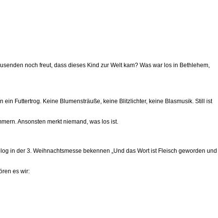
usenden noch freut, dass dieses Kind zur Welt kam? Was war los in Bethlehem,
n Futtertrog. Keine Blumensträuße, keine Blitzlichter, keine Blasmusik. Still ist
mern. Ansonsten merkt niemand, was los ist.
prolog in der 3. Weihnachtsmesse bekennen „Und das Wort ist Fleisch geworden und
ören es wir: