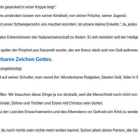
n gewickelt in einer Krippe liegt.“
uns anstecken lassen von seiner Kindheit, von seiner Frische, seiner Jugend.
 unser Schwiegersohn uns machen konnten, ist unsere kleine Enkelin.“ Ja, jedes 
 den Erkenntnissen der Naturwissenschaft zu finden. Er will vielmehr seit der He
d später der Prophet aus Nazareth wurde, der am Kreuz starb und von Gott auferwe
erbares Zeichen Gottes.
 angekündigt:
t auf seiner Schulter; man nennt ihn: Wunderbarer Ratgeber, Starker Gott, Vater in E
fen. Wir brauchen diese Dinge ja nur deshalb, weil die Menschheit noch nicht von 
 Kinder, Söhne und Töchter und Erben mit Christus sein dürfen.
tz der Last des Erwachsenseins und des Altwerdens vor Gott wie ein Kind zu werde
noch nichts oder nichts mehr leisten kannst. Schon allein deine Person, die Gott