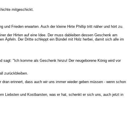
chichte mitgeschickt.
nd Frieden erwarten. Auch der kleine Hirte Phillip tritt näher und hört zu.
einer der Hirten auf eine Idee. Der muss dableiben dessen Geschenk am
en Äpfeln. Der Dritte schleppt ein Bündel mit Holz herbei, damit sich alle im
e und sagt: "Ich komme als Geschenk hinzu! Der neugeborene König wird vor
ll zurückbleiben.
der dran erinnert, dass auch wir uns immer wieder geben müssen - wenn schon
em Liebsten und Kostbarsten, was er hat, schenkt er sich uns, auch jetzt in