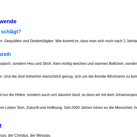
enwende
 schlägt?
en, Gequälten und Gedemütigten. Wie kommt es, dass man sich noch nach 2 Jahrta
areth
Teppich, sondern Heu und Stroh. Kein mollig weiches und warmes Bettchen, sondern ei
en. Und die sind immerhin menschlich genug, sich um die fremde Wöchnerin zu küm
cht nur die Hirten, sondern auch uns staunen lässt, so dass wir mit dem Johannes
nserem Leben Sinn, Zukunft und Hoffnung. Seit 2000 Jahren hören es die Menschen, h
t
esus, der Christus, der Messias.