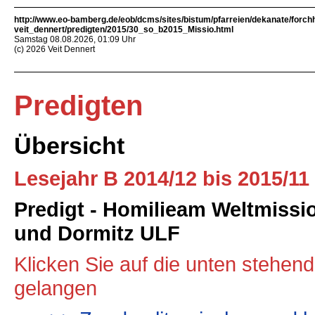
http://www.eo-bamberg.de/eob/dcms/sites/bistum/pfarreien/dekanate/forch
veit_dennert/predigten/2015/30_so_b2015_Missio.html
Samstag 08.08.2026, 01:09 Uhr
(c) 2026 Veit Dennert
Predigten
Übersicht
Lesejahr B 2014/12 bis 2015/11
Predigt - Homilieam Weltmissi
und Dormitz ULF
Klicken Sie auf die unten stehen
gelangen