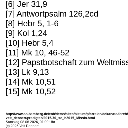
[6] Jer 31,9
[7] Antwortpsalm 126,2cd
[8] Hebr 5, 1-6
[9] Kol 1,24
[10] Hebr 5,4
[11] Mk 10, 46-52
[12] Papstbotschaft zum Weltmi
[13] Lk 9,13
[14] Mk 10,51
[15] Mk 10,52
http://www.eo-bamberg.de/eob/dcms/sites/bistum/pfarreien/dekanate/forch
veit_dennert/predigten/2015/30_so_b2015_Missio.html
Samstag 08.08.2026, 01:09 Uhr
(c) 2026 Veit Dennert