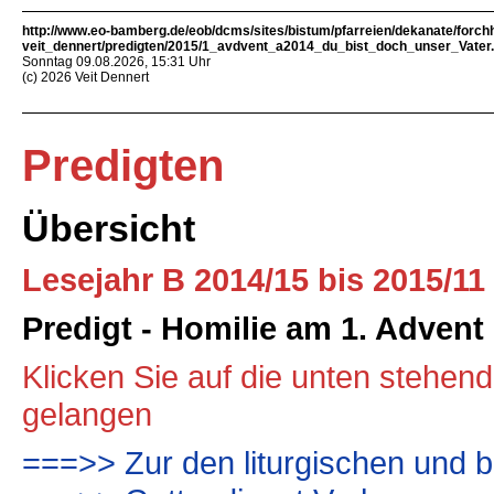
http://www.eo-bamberg.de/eob/dcms/sites/bistum/pfarreien/dekanate/forch
veit_dennert/predigten/2015/1_avdvent_a2014_du_bist_doch_unser_Vater
Sonntag 09.08.2026, 15:31 Uhr
(c) 2026 Veit Dennert
Predigten
Übersicht
Lesejahr B 2014/15 bis 2015/11
Predigt - Homilie am 1. Advent
Klicken Sie auf die unten stehen
gelangen
===>> Zur den liturgischen und b