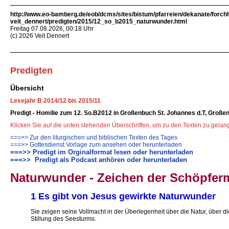
http://www.eo-bamberg.de/eob/dcms/sites/bistum/pfarreien/dekanate/forch
veit_dennert/predigten/2015/12_so_b2015_naturwunder.html
Freitag 07.08.2026, 00:18 Uhr
(c) 2026 Veit Dennert
Predigten
Übersicht
Lesejahr B 2014/12 bis 2015/11
Predigt - Homilie zum 12. So.B2012 in Großenbuch St. Johannes d.T, Große
Klicken Sie auf die unten stehenden Überschriften, um zu den Texten zu gela
===>> Zur den liturgischen und biblischen Texten des Tages
===>> Gottesdienst Vorlage zum ansehen oder herunterladen
===>> Predigt im Orginalformat lesen oder herunterladen
===>> Predigt als Podcast anhören oder herunterladen
Naturwunder - Zeichen der Schöpfer
1 Es gibt von Jesus gewirkte Naturwunder
Sie zeigen seine Vollmacht in der Überlegenheit über die Natur, über 
Stillung des Seesturms.