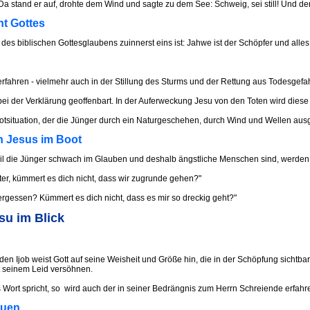
and er auf, drohte dem Wind und sagte zu dem See: Schweig, sei still! Und der Wind
ht Gottes
s biblischen Gottesglaubens zuinnerst eins ist: Jahwe ist der Schöpfer und alles
fahren - vielmehr auch in der Stillung des Sturms und der Rettung aus Todesgefah
bei der Verklärung geoffenbart. In der Auferweckung Jesu von den Toten wird diese
 Notsituation, der die Jünger durch ein Naturgeschehen, durch Wind und Wellen ausg
n Jesus im Boot
h weil die Jünger schwach im Glauben und deshalb ängstliche Menschen sind, werden
ter, kümmert es dich nicht, dass wir zugrunde gehen?"
rgessen? Kümmert es dich nicht, dass es mir so dreckig geht?"
su im Blick
n Ijob weist Gott auf seine Weisheit und Größe hin, die in der Schöpfung sichtba
it seinem Leid versöhnen.
Wort spricht, so wird auch der in seiner Bedrängnis zum Herrn Schreiende erfahren
auen