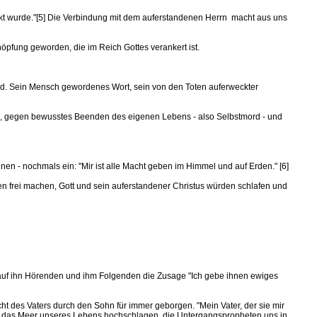
rweckt wurde."[5] Die Verbindung mit dem auferstandenen Herrn macht aus uns
öpfung geworden, die im Reich Gottes verankert ist.
Tod. Sein Mensch gewordenes Wort, sein von den Toten auferweckter
ben, gegen bewusstes Beenden des eigenen Lebens - also Selbstmord - und
en - nochmals ein: "Mir ist alle Macht geben im Himmel und auf Erden." [6]
ken frei machen, Gott und sein auferstandener Christus würden schlafen und
en auf ihn Hörenden und ihm Folgenden die Zusage "Ich gebe ihnen ewiges
t des Vaters durch den Sohn für immer geborgen. "Mein Vater, der sie mir
über das Meer unseres Lebens hochschlagen, die Untergangspropheten uns in