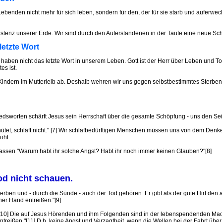
die Lebenden nicht mehr für sich leben, sondern für den, der für sie starb und aufe
istenz unserer Erde. Wir sind durch den Auferstandenen in der Taufe eine neue Sch
letzte Wort
 haben nicht das letzte Wort in unserem Leben. Gott ist der Herr über Leben und 
es ist.
n Kindern im Mutterleib ab. Deshalb wehren wir uns gegen selbstbestimmtes Ster
edsworten schärft Jesus sein Herrschaft über die gesamte Schöpfung - uns den Sein
ehütet, schläft nicht." [7] Wir schlafbedürftigen Menschen müssen uns von dem Den
oht.
assen "Warum habt ihr solche Angst? Habt ihr noch immer keinen Glauben?"[8]
od nicht schauen.
Sterben und - durch die Sünde - auch der Tod gehören. Er gibt als der gute Hirt d
er Hand entreißen."[9]
.[10] Die auf Jesus Hörenden und ihm Folgenden sind in der lebenspendenden Mach
entreißen."[11] D.h. keine Angst und Verzagtheit, wenn die Wellen bei der Fahrt 