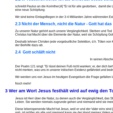
schreibt Paulus an die Korinther.[4] "Er ist für alle gestorben, damit 
eine neue Schöpfung.
Wir sind keine Eintagsfliegen in der 3-4 Milliarden Jahre währenden Ex
2.3 Nicht der Mensch, nicht die Natur - Gott hat das 
Zu unserer Natur gehört auch unsere Vergänglichkeit. Sterben und Tod
Christus hat Macht über die Elemente der Natur, weil sie Schöpfung Gott
Deshalb lehnen Christen jede vorgeburtliche Selektion, d.h. Töten vo
der Beihilfe dazu ab.
2.4 Gott schläft nicht
In seinen Abschi
Der Psalm 121 singt: "Er lässt deinen Fuß nicht wanken; er, der dich b
nicht merken, was uns in unserer irdischen Existenz gefährdet und bedr
Wir werden uns von Jesus im heutigen Evangelium die Frage gefallen l
Noch mehr!
3 Wer am Wort Jesus festhält wird auf ewig den T
Jesus ist Herr über die Natur, zu denen auch die Vergänglichkeit, das 
Leben. Sie werden niemals zugrunde gehen und niemand wird sie mein
Diese lebenspenende Macht hat Jesus, weil er und der Vater eins sind
gab, ist größer als alle und niemand kann sie der Hand meines Vaters 