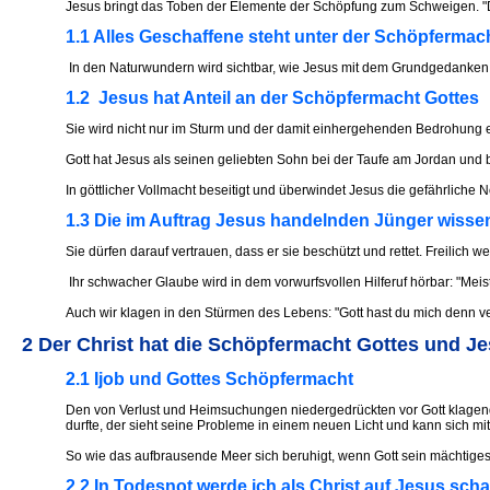
Jesus bringt das Toben der Elemente der Schöpfung zum Schweigen. "Da st
1.1 Alles Geschaffene steht unter der Schöpfermac
In den Naturwundern wird sichtbar, wie Jesus mit dem Grundgedanken de
1.2 Jesus hat Anteil an der Schöpfermacht Gottes
Sie wird nicht nur im Sturm und der damit einhergehenden Bedrohung er
Gott hat Jesus als seinen geliebten Sohn bei der Taufe am Jordan und 
In göttlicher Vollmacht beseitigt und überwindet Jesus die gefährliche
1.3 Die im Auftrag Jesus handelnden Jünger wisse
Sie dürfen darauf vertrauen, dass er sie beschützt und rettet. Freilic
Ihr schwacher Glaube wird in dem vorwurfsvollen Hilferuf hörbar: "Meis
Auch wir klagen in den Stürmen des Lebens: "Gott hast du mich denn ve
2 Der Christ hat die Schöpfermacht Gottes und Je
2.1 Ijob und Gottes Schöpfermacht
Den von Verlust und Heimsuchungen niedergedrückten vor Gott klagende
durfte, der sieht seine Probleme in einem neuen Licht und kann sich m
So wie das aufbrausende Meer sich beruhigt, wenn Gott sein mächtiges 
2.2 In Todesnot werde ich als Christ auf Jesus sch