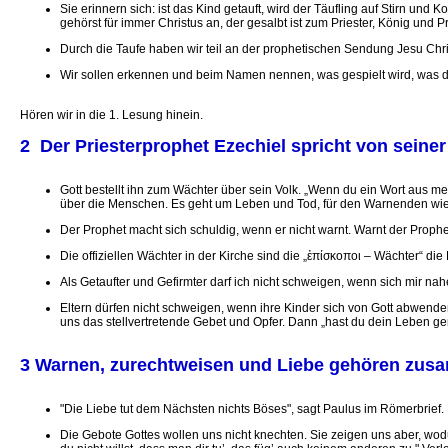
Sie erinnern sich: ist das Kind getauft, wird der Täufling auf Stirn u
gehörst für immer Christus an, der gesalbt ist zum Priester, König und P
Durch die Taufe haben wir teil an der prophetischen Sendung Jesu Chris
Wir sollen erkennen und beim Namen nennen, was gespielt wird, was dem
Hören wir in die 1. Lesung hinein.
2 Der Priesterprophet Ezechiel spricht von seine
Gott bestellt ihn zum Wächter über sein Volk. „Wenn du ein Wort aus me
über die Menschen. Es geht um Leben und Tod, für den Warnenden wie
Der Prophet macht sich schuldig, wenn er nicht warnt. Warnt der Prophe
Die offiziellen Wächter in der Kirche sind die „ἐπίσκοποι – Wächter“ d
Als Getaufter und Gefirmter darf ich nicht schweigen, wenn sich mir 
Eltern dürfen nicht schweigen, wenn ihre Kinder sich von Gott abwenden
uns das stellvertretende Gebet und Opfer. Dann „hast du dein Leben ger
3 Warnen, zurechtweisen und Liebe gehören zus
"Die Liebe tut dem Nächsten nichts Böses", sagt Paulus im Römerbrief. 
Die Gebote Gottes wollen uns nicht knechten. Sie zeigen uns aber, wodu