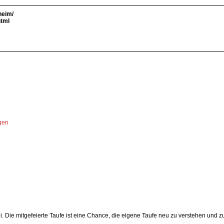
heim/
html
ngen
i. Die mitgefeierte Taufe ist eine Chance, die eigene Taufe neu zu verstehen und z