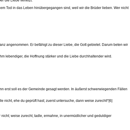
r die Liebe verletzt.
dem Tod in das Leben hinübergegangen sind, weil wir die Brüder lieben. Wer nicht
ganz angenommen. Er befähigt zu dieser Liebe, die Gott gebietet. Darum beten wir
 Ihm lebendiger, die Hoffnung stärker und die Liebe durchhaltender wird.
dann erst soll es der Gemeinde gesagt werden. In äußerst schwerwiegenden Fällen
nicht, ehe du geprüft hast; zuerst untersuche, dann weise zurecht!“[6]
 nicht; weise zurecht, tadle, ermahne, in unermüdlicher und geduldiger