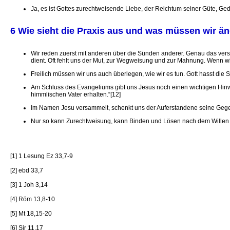
Ja, es ist Gottes zurechtweisende Liebe, der Reichtum seiner Güte, Ge
6 Wie sieht die Praxis aus und was müssen wir ä
Wir reden zuerst mit anderen über die Sünden anderer. Genau das vers
dient. Oft fehlt uns der Mut, zur Wegweisung und zur Mahnung. Wenn wir
Freilich müssen wir uns auch überlegen, wie wir es tun. Gott hasst die
Am Schluss des Evangeliums gibt uns Jesus noch einen wichtigen Hinwe
himmlischen Vater erhalten.“[12]
Im Namen Jesu versammelt, schenkt uns der Auferstandene seine Gegen
Nur so kann Zurechtweisung, kann Binden und Lösen nach dem Willen G
[1] 1 Lesung Ez 33,7-9
[2] ebd 33,7
[3] 1 Joh 3,14
[4] Röm 13,8-10
[5] Mt 18,15-20
[6] Sir 11,17