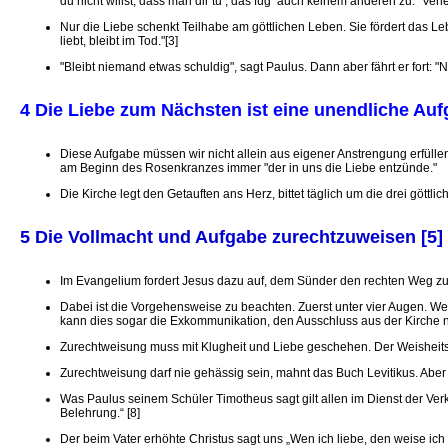
du nicht willst, dass man dir tu’, das füg’ auch keinem anderen zu." Ver
Nur die Liebe schenkt Teilhabe am göttlichen Leben. Sie fördert das L
liebt, bleibt im Tod."[3]
"Bleibt niemand etwas schuldig", sagt Paulus. Dann aber fährt er fort: "
4 Die Liebe zum Nächsten ist eine unendliche Auf
Diese Aufgabe müssen wir nicht allein aus eigener Anstrengung erfülle
am Beginn des Rosenkranzes immer "der in uns die Liebe entzünde."
Die Kirche legt den Getauften ans Herz, bittet täglich um die drei gött
5 Die Vollmacht und Aufgabe zurechtzuweisen [5]
Im Evangelium fordert Jesus dazu auf, dem Sünder den rechten Weg zu
Dabei ist die Vorgehensweise zu beachten. Zuerst unter vier Augen. We
kann dies sogar die Exkommunikation, den Ausschluss aus der Kirche n
Zurechtweisung muss mit Klugheit und Liebe geschehen. Der Weisheitsle
Zurechtweisung darf nie gehässig sein, mahnt das Buch Levitikus. Aber
Was Paulus seinem Schüler Timotheus sagt gilt allen im Dienst der Verk
Belehrung.“ [8]
Der beim Vater erhöhte Christus sagt uns „Wen ich liebe, den weise ich