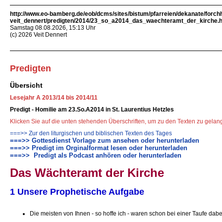
http://www.eo-bamberg.de/eob/dcms/sites/bistum/pfarreien/dekanate/forch
veit_dennert/predigten/2014/23_so_a2014_das_waechteramt_der_kirche.
Samstag 08.08.2026, 15:13 Uhr
(c) 2026 Veit Dennert
Predigten
Übersicht
Lesejahr A 2013/14 bis 2014/11
Predigt - Homilie am 23.So.A2014 in St. Laurentius Hetzles
Klicken Sie auf die unten stehenden Überschriften, um zu den Texten zu gela
===>> Zur den liturgischen und biblischen Texten des Tages
===>> Gottesdienst Vorlage zum ansehen oder herunterladen
===>> Predigt im Orginalformat lesen oder herunterladen
===>> Predigt als Podcast anhören oder herunterladen
Das Wächteramt der Kirche
1 Unsere Prophetische Aufgabe
Die meisten von Ihnen - so hoffe ich - waren schon bei einer Taufe dabe