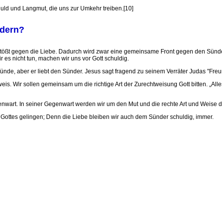
duld und Langmut, die uns zur Umkehr treiben.[10]
ndern?
tößt gegen die Liebe. Dadurch wird zwar eine gemeinsame Front gegen den Sünder 
 es nicht tun, machen wir uns vor Gott schuldig.
 Sünde, aber er liebt den Sünder. Jesus sagt fragend zu seinem Verräter Judas "Fr
is. Wir sollen gemeinsam um die richtige Art der Zurechtweisung Gott bitten. „Al
wart. In seiner Gegenwart werden wir um den Mut und die rechte Art und Weise d
ottes gelingen; Denn die Liebe bleiben wir auch dem Sünder schuldig, immer.