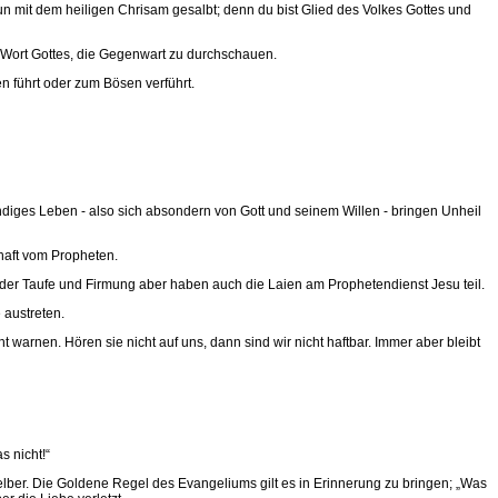
nun mit dem heiligen Chrisam gesalbt; denn du bist Glied des Volkes Gottes und
s Wort Gottes, die Gegenwart zu durchschauen.
n führt oder zum Bösen verführt.
ündiges Leben - also sich absondern von Gott und seinem Willen - bringen Unheil
chaft vom Propheten.
ft der Taufe und Firmung aber haben auch die Laien am Prophetendienst Jesu teil.
 austreten.
warnen. Hören sie nicht auf uns, dann sind wir nicht haftbar. Immer aber bleibt
s nicht!“
selber. Die Goldene Regel des Evangeliums gilt es in Erinnerung zu bringen; „Was