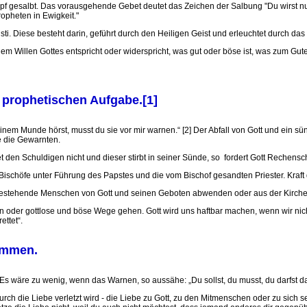
nd Kopf gesalbt. Das vorausgehende Gebet deutet das Zeichen der Salbung "Du wirst 
ropheten in Ewigkeit."
ti. Diese besteht darin, geführt durch den Heiligen Geist und erleuchtet durch da
 Willen Gottes entspricht oder widerspricht, was gut oder böse ist, was zum Gute
r prophetischen Aufgabe.[1]
inem Munde hörst, musst du sie vor mir warnen.“ [2] Der Abfall von Gott und ein s
 die Gewarnten.
t den Schuldigen nicht und dieser stirbt in seiner Sünde, so fordert Gott Rechens
ie Bischöfe unter Führung des Papstes und die vom Bischof gesandten Priester. Kra
nahestehende Menschen von Gott und seinen Geboten abwenden oder aus der Kirche
 oder gottlose und böse Wege gehen. Gott wird uns haftbar machen, wenn wir nicht 
ettet“.
ammen.
Es wäre zu wenig, wenn das Warnen, so aussähe: „Du sollst, du musst, du darfst da
rch die Liebe verletzt wird - die Liebe zu Gott, zu den Mitmenschen oder zu sich 