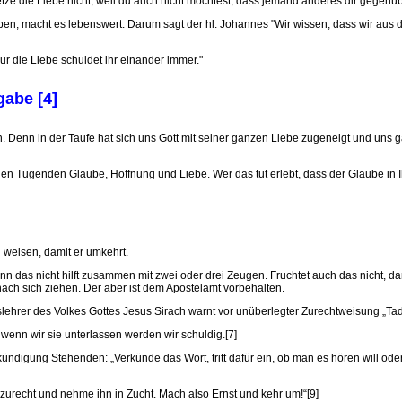
letze die Liebe nicht, weil du auch nicht möchtest, dass jemand anderes dir gegenübe
eben, macht es lebenswert. Darum sagt der hl. Johannes "Wir wissen, dass wir aus 
Nur die Liebe schuldet ihr einander immer."
gabe [4]
n. Denn in der Taufe hat sich uns Gott mit seiner ganzen Liebe zugeneigt und uns 
lichen Tugenden Glaube, Hoffnung und Liebe. Wer das tut erlebt, dass der Glaube in
 weisen, damit er umkehrt.
nn das nicht hilft zusammen mit zwei oder drei Zeugen. Fruchtet auch das nicht, 
ach sich ziehen. Der aber ist dem Apostelamt vorbehalten.
hrer des Volkes Gottes Jesus Sirach warnt vor unüberlegter Zurechtweisung „Tadle 
 wenn wir sie unterlassen werden wir schuldig.[7]
ündigung Stehenden: „Verkünde das Wort, tritt dafür ein, ob man es hören will oder
 zurecht und nehme ihn in Zucht. Mach also Ernst und kehr um!“[9]