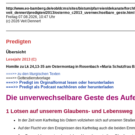
http://www.eo-bamberg.de/eob/dcms/sites/bistum/pfarreien/dekanate/forch
veit_dennert/predigten/2013/ostermo_c2013_uverwechselbare_geste.html
Freitag 07.08.2026, 10:47 Uhr
(c) 2026 Veit Dennert
Predigten
Übersicht
Lesejahr 2013 (C)
Homilie zu Lk 24,13-35 am Ostermontag in Rosenbach »Maria Schutzfrau 
===>> zu den liturgischen Texten
===>> Gottesdienstvorlage
===>> Predigt im Orginalformat lesen oder herunterladen
===>> Predigt als Podcast nachhören oder herunterladen
Die unverwechselbare Geste des Auf
1 Lotsen auf unserem Glaubens- und Lebensweg
In der Zeit vom Karfreitag bis Ostern vollziehen sich auf unseren Str
Auf der Flucht vor den Ereignissen des Karfreitag auch die beiden Emmau