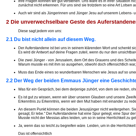
Ihre Fragen können wir gut verstehen. Uns wäre es in ihrer Situation 
zunächst nicht erkennen. Für uns sind sie trotzdem so eine Art Lotsen
Auch wir sind als Jüngerinnen und Jünger Jesu auf unserem Lebens- u
2 Die unverwechselbare Geste des Auferstandene
Diese sagt jedem von uns:
2.1 Du bist nicht allein auf diesem Weg.
Der Auferstandene ist bei uns in seinem klärenden Wort und schenkt s
Es wird dir Antwort auf deine Fragen zuteil, wenn du nur den unsichtba
Die zwei Jünger - von Jerusalem, dem Ort des Grauens und des Scheiter
Warum musste es mit ihm so ausgehen, obwohl doch offensichtlich war, 
Muss das Ende eines so wunderbaren Menschen wie Jesus auf so unerb
2.2 Der Weg der beiden Emmaus Jünger eine Geschicht
Was für ein Gespräch, bei dem derjenige zuhört, von dem sie reden, ohn
Es ist gut zu wissen, wenn wir über unseren Glauben und unsere Zweif
Erkenntnis zu Erkenntnis, wenn wir den Mut haben mit einander zu re
An diesem Punkt können die beiden Jesusjünger nicht weitergehen. Sie 
gesagt, Er lebe." Der Auferstandene hat eine Spur gelegt, eine Spur der 
Musste nicht der Messias alles leiden, um so in seine Herrlichkeit zu g
Ja, wenn das so leicht zu begreifen wäre. Leiden, um in die Herrlichke
Das ist offensichtlich