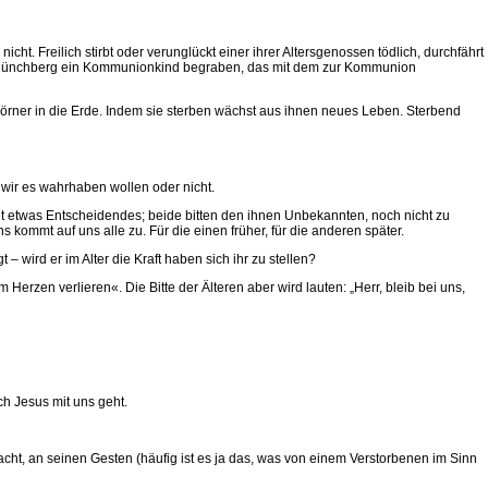
 Freilich stirbt oder verunglückt einer ihrer Altersgenossen tödlich, durchfährt
 in Münchberg ein Kommunionkind begraben, das mit dem zur Kommunion
rner in die Erde. Indem sie sterben wächst aus ihnen neues Leben. Sterbend
wir es wahrhaben wollen oder nicht.
t etwas Entscheidendes; beide bitten den ihnen Unbekannten, noch nicht zu
kommt auf uns alle zu. Für die einen früher, für die anderen später.
 wird er im Alter die Kraft haben sich ihr zu stellen?
Herzen verlieren«. Die Bitte der Älteren aber wird lauten: „Herr, bleib bei uns,
ch Jesus mit uns geht.
cht, an seinen Gesten (häufig ist es ja das, was von einem Verstorbenen im Sinn