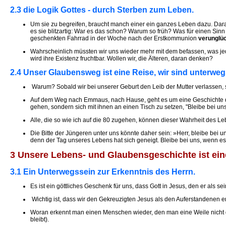
2.3 die Logik Gottes - durch Sterben zum Leben.
Um sie zu begreifen, braucht manch einer ein ganzes Leben dazu. Daran
es sie blitzartig: War es das schon? Warum so früh? Was für einen S
geschenkten Fahrrad in der Woche nach der Erstkommunion
verunglü
Wahrscheinlich müssten wir uns wieder mehr mit dem befassen, was je
wird ihre Existenz fruchtbar. Wollen wir, die Älteren, daran denken?
2.4 Unser Glaubensweg ist eine Reise, wir sind unterwe
Warum? Sobald wir bei unserer Geburt den Leib der Mutter verlassen, 
Auf dem Weg nach Emmaus, nach Hause, geht es um eine Geschichte des
gehen, sondern sich mit ihnen an einen Tisch zu setzen, "Bleibe bei uns
Alle, die so wie ich auf die 80 zugehen, können dieser Wahrheit des Leb
Die Bitte der Jüngeren unter uns könnte daher sein: »Herr, bleibe bei u
denn der Tag unseres Lebens hat sich geneigt. Bleibe bei uns, wenn e
3 Unsere Lebens- und Glaubensgeschichte ist ein
3.1 Ein Unterwegssein zur Erkenntnis des Herrn.
Es ist ein göttliches Geschenk für uns, dass Gott in Jesus, den er als
Wichtig ist, dass wir den Gekreuzigten Jesus als den Auferstandenen 
Woran erkennt man einen Menschen wieder, den man eine Weile nicht ges
bleibt).