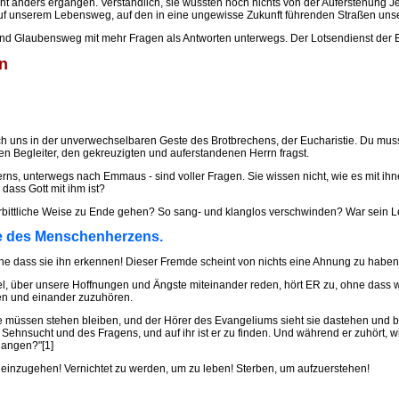
nicht anders ergangen. Verständlich, sie wussten noch nichts von der Auferstehung
 auf unserem Lebensweg, auf den in eine ungewisse Zukunft führenden Straßen unse
nd Glaubensweg mit mehr Fragen als Antworten unterwegs. Der Lotsendienst der E
n
ich uns in der unverwechselbaren Geste des Brotbrechens, der Eucharistie. Du mu
ren Begleiter, den gekreuzigten und auferstandenen Herrn fragst.
ns, unterwegs nach Emmaus - sind voller Fragen. Sie wissen nicht, wie es mit ihne
dass Gott mit ihm ist?
ittliche Weise zu Ende gehen? So sang- und klanglos verschwinden? War sein Le
e des Menschenherzens.
e dass sie ihn erkennen! Dieser Fremde scheint von nichts eine Ahnung zu haben. J
el, über unsere Hoffnungen und Ängste miteinander reden, hört ER zu, ohne dass 
den und einander zuzuhören.
müssen stehen bleiben, und der Hörer des Evangeliums sieht sie dastehen und blic
Sehnsucht und des Fragens, und auf ihr ist er zu finden. Und während er zuhört, wie 
elangen?"[1]
it einzugehen! Vernichtet zu werden, um zu leben! Sterben, um aufzuerstehen!