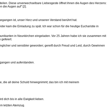
 teilen. Diese unverwechselbare Liebesgeste öffnet ihnen die Augen des Herzens:
n die Augen auf" [2].
gegangen ist, unser Herz und unseren Verstand berührt hat.
er kam die Einladung zu spät. Ich war schon für die heutige Eucharistie in
mmunikanten in Neunkirchen eingeladen. Vor 25 Jahren habe ich sie zusammen mit
gefeiert.
änglicher und sensibler geworden; gereift durch Freud und Leid, durch Gewinnen
egangen und auferstanden.
ebe, die all deine Schuld hinwegnimmt; das bin ich mit meinem
d dich bis in alle Ewigkeit lieben.
um letzten Atemzug.