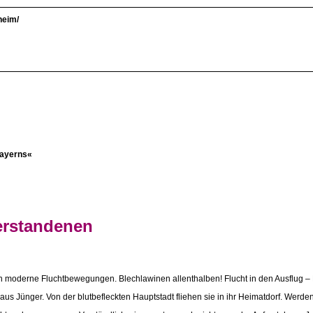
heim/
Bayerns«
erstandenen
aßen moderne Fluchtbewegungen. Blechlawinen allenthalben! Flucht in den Ausflug –
s Jünger. Von der blutbefleckten Hauptstadt fliehen sie in ihr Heimatdorf. Werden 