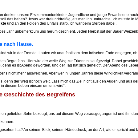
 denken unsere Erstkommunionkinder, Jugendliche und junge Erwachsene noch nicht.
inn soll das haben? Jesus war dreiunddreißig, als man ihn umbrachte. Ich musste
ckte und
an den Folgen des Unfalls starb. Ich war beim Sterben dabei.
des Jahr unbemerkt um uns herum geschieht. Jeden Herbst sät der Bauer Weizenkö
gs nach Hause.
sind wir in der Fremde. Laufen wir unaufhaltsam dem irdischen Ende entgegen, ob 
 Begreifens. Hier wird der weite Weg zur Erkenntnis aufgezeigt. Dabei geschieh
, denn es ist Abend geworden, und der Tag hat sich geneigt". Der Abend des Lebens 
ens nicht mehr ausweichen. Aber wer in jungen Jahren diese Wirklichkeit verdrängt –
ns, denn der Weg ist noch weit. Lass mich das Ziel nicht aus den Augen und aus dem 
s in diesem Leben einsam um uns wird“.
e Geschichte des Begreifens
 seinen geliebten Sohn bezeugt, uns auf diesem Weg vorausgegangen ist und ihn dur
erkennen.
ehen hat? An seinem Blick, seinem Händedruck, an der Art, wie er spricht und la