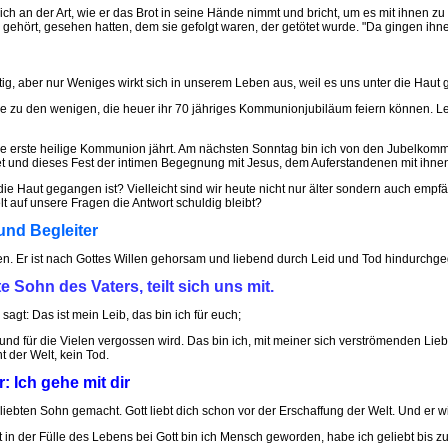
 an der Art, wie er das Brot in seine Hände nimmt und bricht, um es mit ihnen zu
ie gehört, gesehen hatten, dem sie gefolgt waren, der getötet wurde. "Da gingen ihne
g, aber nur Weniges wirkt sich in unserem Leben aus, weil es uns unter die Haut 
e zu den wenigen, die heuer ihr 70 jähriges Kommunionjubiläum feiern können. Leid
nsere erste heilige Kommunion jährt. Am nächsten Sonntag bin ich von den Jubelko
 und dieses Fest der intimen Begegnung mit Jesus, dem Auferstandenen mit ihnen 
 Haut gegangen ist? Vielleicht sind wir heute nicht nur älter sondern auch empf
t auf unsere Fragen die Antwort schuldig bleibt?
und Begleiter
en. Er ist nach Gottes Willen gehorsam und liebend durch Leid und Tod hindurchg
 Sohn des Vaters, teilt sich uns mit.
sagt: Das ist mein Leib, das bin ich für euch;
h und für die Vielen vergossen wird. Das bin ich, mit meiner sich verströmenden Li
 der Welt, kein Tod.
: Ich gehe mit dir
liebten Sohn gemacht. Gott liebt dich schon vor der Erschaffung der Welt. Und er wir
 in der Fülle des Lebens bei Gott bin ich Mensch geworden, habe ich geliebt bis z