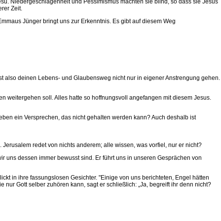
 Jesu. Niedergeschlagenheit und Pessimismus machten sie blind, so dass sie Jesus
rer Zeit.
mmaus Jünger bringt uns zur Erkenntnis. Es gibt auf diesem Weg
sst also deinen Lebens- und Glaubensweg nicht nur in eigener Anstrengung gehen.
n weitergehen soll. Alles hatte so hoffnungsvoll angefangen mit diesem Jesus.
ben ein Versprechen, das nicht gehalten werden kann? Auch deshalb ist
erusalem redet von nichts anderem; alle wissen, was vorfiel, nur er nicht?
wir uns dessen immer bewusst sind. Er führt uns in unseren Gesprächen von
kt in ihre fassungslosen Gesichter. "Einige von uns berichteten, Engel hätten
nur Gott selber zuhören kann, sagt er schließlich: „Ja, begreift ihr denn nicht?