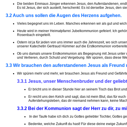
Die beiden Emmaus Jünger erkennen Jesus, den Auferstandenen, endlich
Es ist Jesus, der sich austeilt, herschenkt. Es ist derselbe Jesus, den s
3.2 Auch uns sollen die Augen des Herzens aufgehen.
Vieles begegnet uns im Leben. Manches erkennen wir als gut und wichti
Heute wird in meiner Heimatpfarrei Jubelkommunion gefeiert. Ich gehör
Rosenbach eingeteilt.
Ostern ist ja für jeden von uns immer auch die Jahreszeit, wo sich u
unserer Katechetin Gertraud Hümmer auf die Erstkommunion vorbereitet
Ob uns damals unsere Erstkommunion als Begegnung mit Jesus unter die
und Verlieren, durch Schuld und Vergebung. Wir spüren, dass diese Wel
3.3 Wir brauchen den auferstandenen Jesus als Freund 
Wir spüren mehr und mehr, wir brauchen Jesus als Freund und Gefährt
3.3.1 Jesus, unser Menschenbruder und der geliebte
Er bricht uns in dieser Stunde hier an seinem Tisch das Brot und 
Er reicht uns den Kelch und sagt, das ist mein Blut, das für euc
Auferstehungsleben, das dir niemand nehmen kann, keine Macht
3.3.2 Bei der Kommunion sagt der Herr zu dir, zu mir
In der Taufe habe ich dich zu Gottes geliebter Tochter, Gottes ge
Bedenke, welche Zukunft du hast! Für diese deine ewige Zukunft