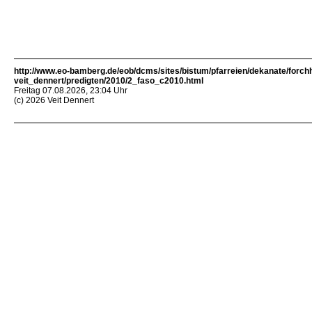
http://www.eo-bamberg.de/eob/dcms/sites/bistum/pfarreien/dekanate/forch
veit_dennert/predigten/2010/2_faso_c2010.html
Freitag 07.08.2026, 23:04 Uhr
(c) 2026 Veit Dennert