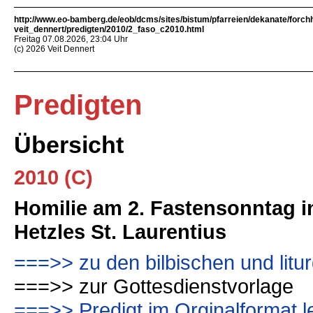
http://www.eo-bamberg.de/eob/dcms/sites/bistum/pfarreien/dekanate/forch
veit_dennert/predigten/2010/2_faso_c2010.html
Freitag 07.08.2026, 23:04 Uhr
(c) 2026 Veit Dennert
Predigten
Übersicht
2010 (C)
Homilie am 2. Fastensonntag 
Hetzles St. Laurentius
===>> zu den bilbischen und lit
===>> zur Gottesdienstvorlage
===>> Predigt im Orginalformat l