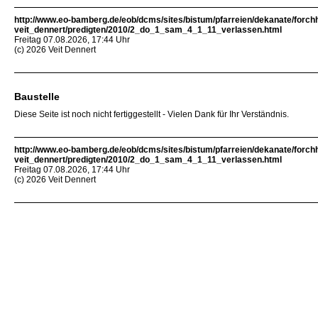
http://www.eo-bamberg.de/eob/dcms/sites/bistum/pfarreien/dekanate/forch
veit_dennert/predigten/2010/2_do_1_sam_4_1_11_verlassen.html
Freitag 07.08.2026, 17:44 Uhr
(c) 2026 Veit Dennert
Baustelle
Diese Seite ist noch nicht fertiggestellt - Vielen Dank für Ihr Verständnis.
http://www.eo-bamberg.de/eob/dcms/sites/bistum/pfarreien/dekanate/forch
veit_dennert/predigten/2010/2_do_1_sam_4_1_11_verlassen.html
Freitag 07.08.2026, 17:44 Uhr
(c) 2026 Veit Dennert