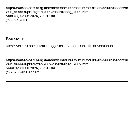
http://www.eo-bamberg.de/eob/dcms/sites/bistum/pfarreien/dekanate/forch
veit_dennert/predigten/2009/osterfreitag_2009.html
Samstag 08.08.2026, 20:01 Uhr
(c) 2026 Veit Dennert
Baustelle
Diese Seite ist noch nicht fertiggestellt - Vielen Dank für Ihr Verständnis.
http://www.eo-bamberg.de/eob/dcms/sites/bistum/pfarreien/dekanate/forch
veit_dennert/predigten/2009/osterfreitag_2009.html
Samstag 08.08.2026, 20:01 Uhr
(c) 2026 Veit Dennert