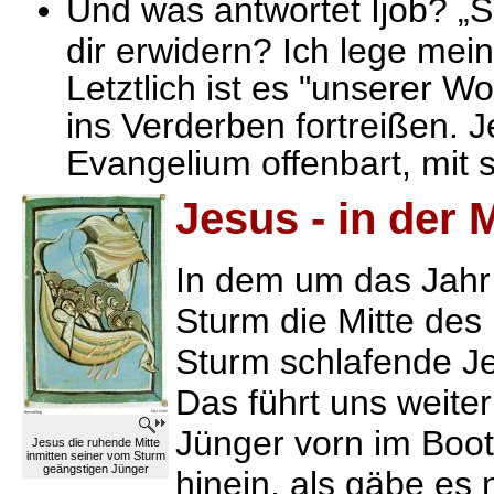
Und was antwortet Ijob? „S
dir erwidern? Ich lege me
Letztlich ist es "unserer W
ins Verderben fortreißen.
Evangelium offenbart, mit 
Jesus - in der 
In dem um das Jahr 
Sturm die Mitte des 
Sturm schlafende J
Das führt uns weite
Jünger vorn im Boot
Jesus die ruhende Mitte
inmitten seiner vom Sturm
geängstigen Jünger
hinein, als gäbe es