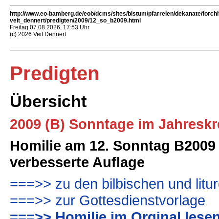
http://www.eo-bamberg.de/eob/dcms/sites/bistum/pfarreien/dekanate/forch
veit_dennert/predigten/2009/12_so_b2009.html
Freitag 07.08.2026, 17:53 Uhr
(c) 2026 Veit Dennert
Predigten
Übersicht
2009 (B) Sonntage im Jahreskr
Homilie am 12. Sonntag B2009 
verbesserte Auflage
===>> zu den bilbischen und litu
===>> zur Gottesdienstvorlage
===>> Homilie im Orginal lese