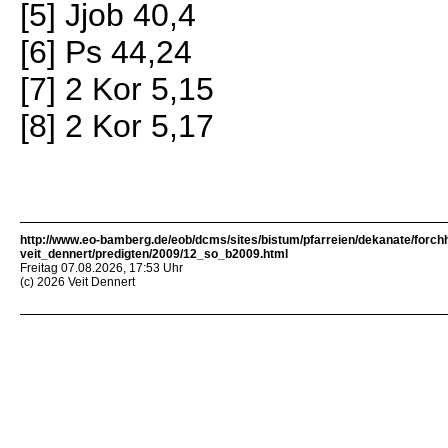
[5] Jjob 40,4
[6] Ps 44,24
[7] 2 Kor 5,15
[8] 2 Kor 5,17
http://www.eo-bamberg.de/eob/dcms/sites/bistum/pfarreien/dekanate/forch
veit_dennert/predigten/2009/12_so_b2009.html
Freitag 07.08.2026, 17:53 Uhr
(c) 2026 Veit Dennert