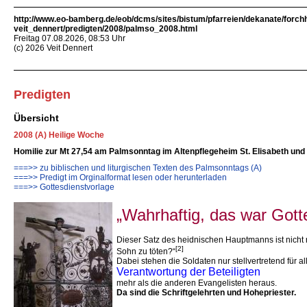
http://www.eo-bamberg.de/eob/dcms/sites/bistum/pfarreien/dekanate/forch
veit_dennert/predigten/2008/palmso_2008.html
Freitag 07.08.2026, 08:53 Uhr
(c) 2026 Veit Dennert
Predigten
Übersicht
2008 (A) Heilige Woche
Homilie zur Mt 27,54 am Palmsonntag im Altenpflegeheim St. Elisabeth und i
===>> zu biblischen und liturgischen Texten des Palmsonntags (A)
===>> Predigt im Orginalformat lesen oder herunterladen
===>> Gottesdienstvorlage
„Wahrhaftig, das war Gott
Dieser Satz des heidnischen Hauptmanns ist nicht 
[2]
Sohn zu töten?“
Dabei stehen die Soldaten nur stellvertretend für al
Verantwortung der Beteiligten
mehr als die anderen Evangelisten heraus.
Da sind die Schriftgelehrten und Hohepriester.