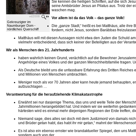
Sie kennen die heiligen Schriften, auf die sich Je
seine Amtsbrüder Jesus an Pilatus aus. Trotz der e
waschen mag.
vd2008
Vor allem ist da das Volk – das ganze Volk!
Gekreuzigter im
Naumburger Dom -
Die „ganze Stadt,“ heißt es bei Matthäus, alle ih
nördliches Querschiff
fordern, nicht Jesus, sondern Barábbas freizulasse
Matthäus will mit diesen Aussagen nicht etwa den Juden die Schuld am 
vielmehr entscheidend, dass sich keiner der Beteiligten aus der Verant
Wir als Menschen des 21. Jahrhunderts
haben wahrlich keinen Grund, verächtlich auf die Bewohner Jerusalems
Angehörige eines Volkes und der ganzen Menschheitsfamilie tragen. U
Als Deutsche bleibt uns die unfassbare Erfahrung des Dritten Reiches e
und Millionen von Menschen umbrachten.
Weniger noch als vor 70 Jahren aber kann heute jemand behaupten, er 
aufzuschlagen …
Verantwortung für die heraufziehende Klimakatastrophe
Erwähnt sei nur dasjenige Thema, das uns und weite Teile der Menschh
Jahrmillionen herangebildet hat. Und indem wir sie weiterhin gedanken
härtesten wird es einmal mehr diejenigen Regionen der Erde treffen, di
Niemand sage, dies alles sei doch mit dem Justizmord von damals nicht
und Brüder getan habt, das habt ihr mir getan,“ mahnt der Menschensoh
Es ist also ein ebenso ernster wie brandaktueller Spiegel, den uns Matt
sondern auch von der