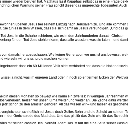
sus immer wieder berufen hat. Matthäus lässt Kajaphas selbst das in eine Frage gek
indringlichen Warnung seiner Frau spricht dieser das ungerechte Todesurteil. Auc
re Bewohner jubelten Jesus bei seinem Einzug nach Jerusalem zu. Und alle kommen
n. Sie tun es in dem Wissen, dass sie sich damit an Jesus versündigen. „Und das g
Tod Jesu in die Schuhe schieben, wie es in den Jahrhunderten danach Christen – m
wortung für den Tod Jesu stehlen kann, dass alle wussten, was sie taten – und dami
 von damals herabzuschauen. Wie keiner Generation vor uns ist uns bewusst, welch
nd wie sehr wir uns schuldig machen können.
ingebrannt: dass ein 60-Millionen-Volk nicht verhindert hat, dass die Nationalsozi
wisse ja nicht, was im eigenen Land oder in noch so entfernten Ecken der Welt vo
eit in diesen Monaten so bewegt wie kaum ein zweites: In wenigen Jahrzehnten wer
los verfeuern, heizen wir unser Klima weiter und weiter an. Die Zeche dafür werd
e jetzt schon zu den ärmsten gehören. All das wissen wir – und lassen es geschehe
 vergleichbar, schließlich sei Jesus doch Gottes Sohn und die Schuld an seinem T
n in der Gerichtsrede des Matthäus. Und das gilt für das Gute wie für das Schlech
häus mit seiner Passion Jesu vorhält. Aber: Das ist nur die eine Seite seiner Passi