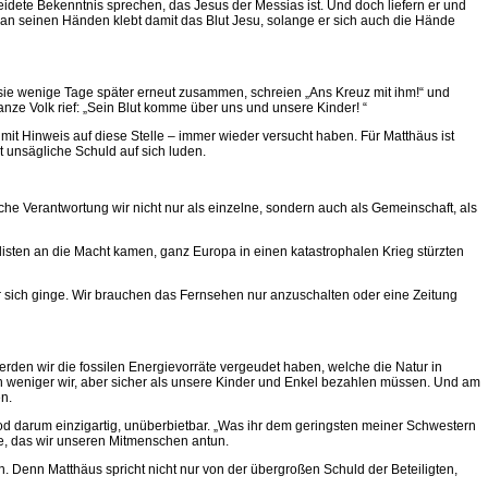
leidete Bekenntnis sprechen, das Jesus der Messias ist. Und doch liefern er und
h an seinen Händen klebt damit das Blut Jesu, solange er sich auch die Hände
 sie wenige Tage später erneut zusammen, schreien „Ans Kreuz mit ihm!“ und
anze Volk rief: „Sein Blut komme über uns und unsere Kinder! “
it Hinweis auf diese Stelle – immer wieder versucht haben. Für Matthäus ist
t unsägliche Schuld auf sich luden.
e Verantwortung wir nicht nur als einzelne, sondern auch als Gemeinschaft, als
alisten an die Macht kamen, ganz Europa in einen katastrophalen Krieg stürzten
r sich ginge. Wir brauchen das Fernsehen nur anzuschalten oder eine Zeitung
den wir die fossilen Energievorräte vergeudet haben, welche die Natur in
en weniger wir, aber sicher als unsere Kinder und Enkel bezahlen müssen. Und am
n.
od darum einzigartig, unüberbietbar. „Was ihr dem geringsten meiner Schwestern
te, das wir unseren Mitmenschen antun.
on. Denn Matthäus spricht nicht nur von der übergroßen Schuld der Beteiligten,