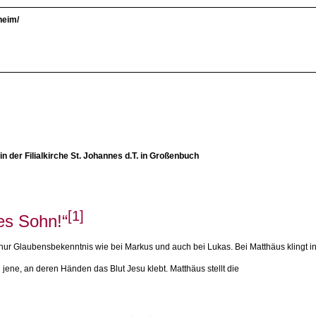
heim/
n der Filialkirche St. Johannes d.T. in Großenbuch
[1]
es Sohn!“
nur Glaubensbekenntnis wie bei Markus und auch bei Lukas. Bei Matthäus klingt i
l jene, an deren Händen das Blut Jesu klebt. Matthäus stellt die