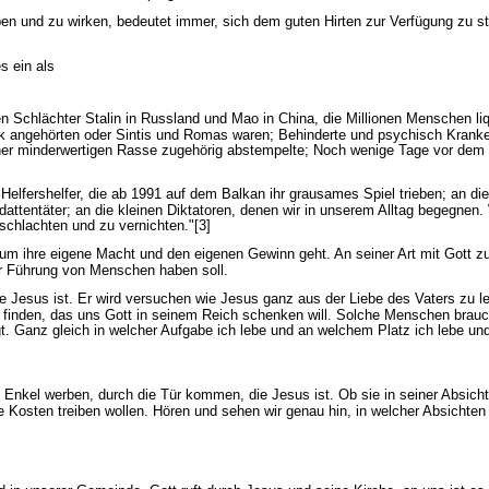
 leben und zu wirken, bedeutet immer, sich dem guten Hirten zur Verfügung zu s
.
es ein als
n Schlächter Stalin in Russland und Mao in China, die Millionen Menschen liq
Volk angehörten oder Sintis und Romas waren; Behinderte und psychisch Kranke
iner minderwertigen Rasse zugehörig abstempelte; Noch wenige Tage vor dem
elfershelfer, die ab 1991 auf dem Balkan ihr grausames Spiel trieben; an die
tentäter; an die kleinen Diktatoren, denen wir in unserem Alltag begegnen. 
schlachten und zu vernichten."[3]
 um ihre eigene Macht und den eigenen Gewinn geht. An seiner Art mit Gott zu 
ur Führung von Menschen haben soll.
ie Jesus ist. Er wird versuchen wie Jesus ganz aus der Liebe des Vaters zu l
en finden, das uns Gott in seinem Reich schenken will. Solche Menschen brau
gt. Ganz gleich in welcher Aufgabe ich lebe und an welchem Platz ich lebe und
d Enkel werben, durch die Tür kommen, die Jesus ist. Ob sie in seiner Absich
 Kosten treiben wollen. Hören und sehen wir genau hin, in welcher Absichten