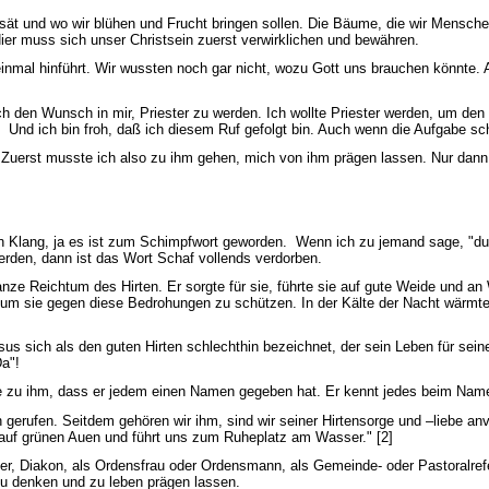
nsät und wo wir blühen und Frucht bringen sollen. Die Bäume, die wir Mensche
ier muss sich unser Christsein zuerst verwirklichen und bewähren.
einmal hinführt. Wir wussten noch gar nicht, wozu Gott uns brauchen könnte. 
ch den Wunsch in mir, Priester zu werden. Ich wollte Priester werden, um d
d ich bin froh, daß ich diesem Ruf gefolgt bin. Auch wenn die Aufgabe schwe
 Zuerst musste ich also zu ihm gehen, mich von ihm prägen lassen. Nur dann k
en Klang, ja es ist zum Schimpfwort geworden. Wenn ich zu jemand sage, "du
erden, dann ist das Wort Schaf vollends verdorben.
ze Reichtum des Hirten. Er sorgte für sie, führte sie auf gute Weide und an 
ch, um sie gegen diese Bedrohungen zu schützen. In der Kälte der Nacht wärmt
 sich als den guten Hirten schlechthin bezeichnet, der sein Leben für sein
a"!
ie zu ihm, dass er jedem einen Namen gegeben hat. Er kennt jedes beim Nam
erufen. Seitdem gehören wir ihm, sind wir seiner Hirtensorge und –liebe anve
n auf grünen Auen und führt uns zum Ruheplatz am Wasser." [2]
ster, Diakon, als Ordensfrau oder Ordensmann, als Gemeinde- oder Pastoralrefe
t zu denken und zu leben prägen lassen.