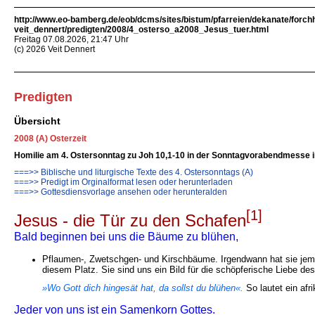
http://www.eo-bamberg.de/eob/dcms/sites/bistum/pfarreien/dekanate/forch
veit_dennert/predigten/2008/4_osterso_a2008_Jesus_tuer.html
Freitag 07.08.2026, 21:47 Uhr
(c) 2026 Veit Dennert
Predigten
Übersicht
2008 (A) Osterzeit
Homilie am 4. Ostersonntag zu Joh 10,1-10 in der Sonntagvorabendmesse in
===>> Biblische und liturgische Texte des 4. Ostersonntags (A)
===>> Predigt im Orginalformat lesen oder herunterladen
===>> Gottesdiensvorlage ansehen oder herunteralden
[1]
Jesus - die Tür zu den Schafen
Bald beginnen bei uns die Bäume zu blühen,
Pflaumen-, Zwetschgen- und Kirschbäume. Irgendwann hat sie jeman
diesem Platz. Sie sind uns ein Bild für die schöpferische Liebe 
»Wo Gott dich hingesät hat, da sollst du blühen«.
So lautet ein afr
Jeder von uns ist ein Samenkorn Gottes.