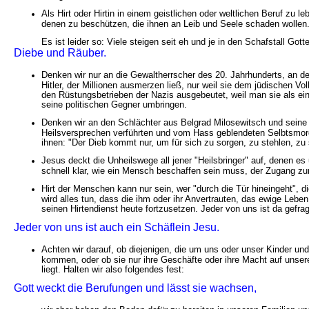
Als Hirt oder Hirtin in einem geistlichen oder weltlichen Beruf zu
denen zu beschützen, die ihnen an Leib und Seele schaden wollen
Es ist leider so: Viele steigen seit eh und je in den Schafstall Gott
Diebe und Räuber.
Denken wir nur an die Gewaltherrscher des 20. Jahrhunderts, an de
Hitler, der Millionen ausmerzen ließ, nur weil sie dem jüdischen 
den Rüstungsbetrieben der Nazis ausgebeutet, weil man sie als e
seine politischen Gegner umbringen.
Denken wir an den Schlächter aus Belgrad Milosewitsch und seine H
Heilsversprechen verführten und vom Hass geblendeten Selbtsmordat
ihnen: "Der Dieb kommt nur, um für sich zu sorgen, zu stehlen, zu 
Jesus deckt die Unheilswege all jener "Heilsbringer" auf, denen es
schnell klar, wie ein Mensch beschaffen sein muss, der Zugang z
Hirt der Menschen kann nur sein, wer "durch die Tür hineingeht", d
wird alles tun, dass die ihm oder ihr Anvertrauten, das ewige Leb
seinen Hirtendienst heute fortzusetzen. Jeder von uns ist da gefra
Jeder von uns ist auch ein Schäflein Jesu.
Achten wir darauf, ob diejenigen, die um uns oder unser Kinder un
kommen, oder ob sie nur ihre Geschäfte oder ihre Macht auf unsere
liegt. Halten wir also folgendes fest:
Gott weckt die Berufungen und lässt sie wachsen,