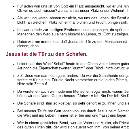
Für jeden von uns ist von Gott ein Platz ausgesucht, wo er uns hi
Ob wir es auch wissen? Zunächst ist unser Platz unser Wohnort. H
Als wir jung waren, ahnten wir nicht, wo uns das Leben, der Beruf 
blüht, an welchem Platz ich einmal blühen und Frucht bringen soll.
Ich war gerade zur heiligen Erstkommunion gegangen, da spürte i
Menschen den Weg zu einem sinnvollen Leben, zu Gott zu zeigen. Un
Dabei war mir immer klar, daß Jesus die Tür zu den Menschen ist.
dienen; denn
Jesus ist die Tür zu den Schafen.
Leider hat das Wort "Schaf" heute in den Ohren vieler keinen gut
Art noch die Eigenschaftswörter "dumm" oder "blöd" hinzugefügt w
z.Z. Jesu war das noch ganz anders. Da war die Schafherde der gan
setzte er für sie ein. Für die Nacht verbrachte er sie in den Pfer
Hirte sein Zelt auf.
Da verstehen auch wir modernen Menschen sogar noch, warum Jesus
hören wir den Name Gottes heraus: "Jahwe = Ich-Bin-Der-Ich-Bin-D
Die Schafe sind ihm so kostbar, so sehr gehört er zu ihnen und s
Bei unserer Taufe hat Gott jeden von uns durch Jesus beim Namen g
die Welt und ins Leben. Immer ist er bei uns und "lässt uns lager
Wer in einem geistlichen Beruf, wer als Vater und Mutter, als Prie
des guten Hirten tritt, der wird sich zuerst von ihm, von seiner Ar