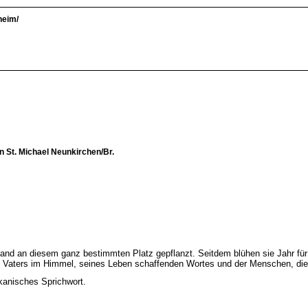
heim/
 St. Michael Neunkirchen/Br.
d an diesem ganz bestimmten Platz gepflanzt. Seitdem blühen sie Jahr für J
des Vaters im Himmel, seines Leben schaffenden Wortes und der Menschen, di
ikanisches Sprichwort.