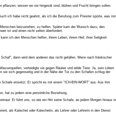
n pflanzen, wissen wo sie hingesät sind, blühen und Frucht bringen sollen.
Auch ich habe nicht geahnt, als ich die Berufung zum Priester spürte, was mir
en Menschen beizustehen, zu helfen. Später kam der Wunsch dazu, den
r ist und einen nicht selten überfordert.
ann ich den Menschen helfen, ihrem Leben, ihrem Heil, ihrer Seligkeit
 Schaf", dann wird dem anderen das nicht gefallen. Wenn nach fränkischer
Wasserquellen, verteidigte sie gegen Räuber und wilde Tiere. Ja, sein Leben
en sie sich gegenseitig und in der Nähe der Tür zu den Schafen schlug der
e Schafe einsetzt. Er spricht es mit einem "ICH-BIN-WORT“ aus. Aus ihm
en, hat zu jedem eine persönliche Beziehung.
rtraut. Er führt uns, so wie ein Hirt seine Schafe, an jedem Morgen hinaus in
rent, als Katechet oder Katechetin, als Lehrer oder Lehrerin in den Dienst