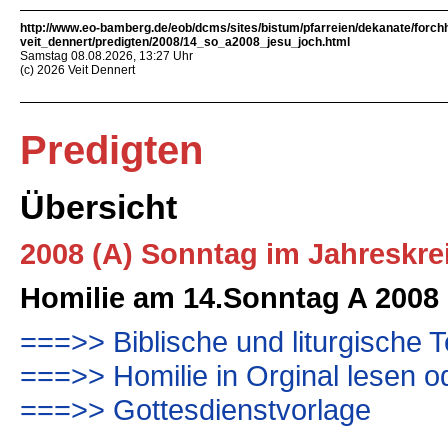
http://www.eo-bamberg.de/eob/dcms/sites/bistum/pfarreien/dekanate/forch
veit_dennert/predigten/2008/14_so_a2008_jesu_joch.html
Samstag 08.08.2026, 13:27 Uhr
(c) 2026 Veit Dennert
Predigten
Übersicht
2008 (A) Sonntag im Jahreskre
Homilie am 14.Sonntag A 2008
===>> Biblische und liturgische T
===>> Homilie in Orginal lesen o
===>> Gottesdienstvorlage