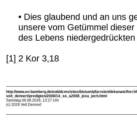
• Dies glaubend und an uns g
unsere vom Getümmel dieser 
des Lebens niedergedrückten
[1] 2 Kor 3,18
http://www.eo-bamberg.de/eob/dcms/sites/bistum/pfarreien/dekanate/forch
veit_dennert/predigten/2008/14_so_a2008_jesu_joch.html
Samstag 08.08.2026, 13:27 Uhr
(c) 2026 Veit Dennert