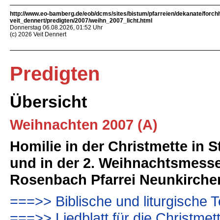
http://www.eo-bamberg.de/eob/dcms/sites/bistum/pfarreien/dekanate/forch
veit_dennert/predigten/2007/weihn_2007_licht.html
Donnerstag 06.08.2026, 01:52 Uhr
(c) 2026 Veit Dennert
Predigten
Übersicht
Weihnachten 2007 (A)
Homilie in der Christmette in
und in der 2. Weihnachtsmesse
Rosenbach Pfarrei Neunkirch
===>> Biblische und liturgische T
===>> Liedblatt für die Christmet