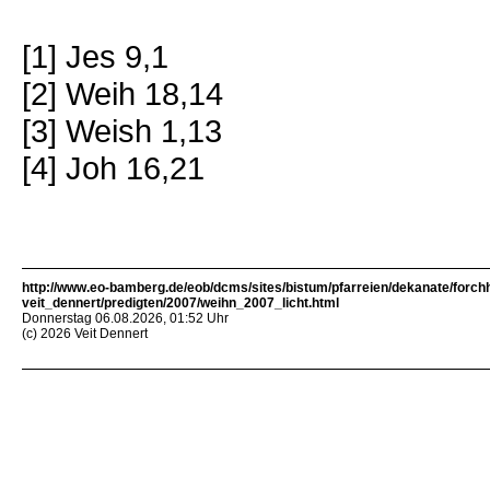
[1] Jes 9,1
[2] Weih 18,14
[3] Weish 1,13
[4] Joh 16,21
http://www.eo-bamberg.de/eob/dcms/sites/bistum/pfarreien/dekanate/forch
veit_dennert/predigten/2007/weihn_2007_licht.html
Donnerstag 06.08.2026, 01:52 Uhr
(c) 2026 Veit Dennert