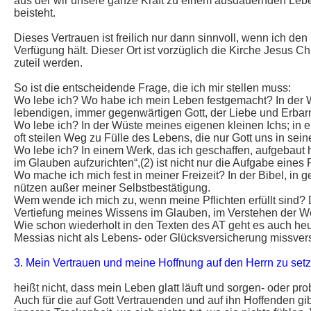
aus der wir unsere ganze Kraft zu einem ausdauernden Leben 
beisteht.
Dieses Vertrauen ist freilich nur dann sinnvoll, wenn ich d
Verfügung hält. Dieser Ort ist vorzüglich die Kirche Jesus 
zuteil werden.
So ist die entscheidende Frage, die ich mir stellen muss:
Wo lebe ich? Wo habe ich mein Leben festgemacht? In der 
lebendigen, immer gegenwärtigen Gott, der Liebe und Erbar
Wo lebe ich? In der Wüste meines eigenen kleinen Ichs; in 
oft steilen Weg zu Fülle des Lebens, die nur Gott uns in s
Wo lebe ich? In einem Werk, das ich geschaffen, aufgebaut h
im Glauben aufzurichten“,(2) ist nicht nur die Aufgabe eines
Wo mache ich mich fest in meiner Freizeit? In der Bibel, in g
nützen außer meiner Selbstbestätigung.
Wem wende ich mich zu, wenn meine Pflichten erfüllt sind?
Vertiefung meines Wissens im Glauben, im Verstehen der Welt
Wie schon wiederholt in den Texten des AT geht es auch he
Messias nicht als Lebens- oder Glücksversicherung missver
3. Mein Vertrauen und meine Hoffnung auf den Herrn zu set
heißt nicht, dass mein Leben glatt läuft und sorgen- oder pr
Auch für die auf Gott Vertrauenden und auf ihn Hoffenden gib