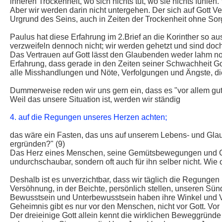
inneren Trockenheit, wo sich nichts tut, wo sie nichts fühle
Aber wir werden darin nicht untergehen. Der sich auf Gott Ve
Urgrund des Seins, auch in Zeiten der Trockenheit ohne Sorg
Paulus hat diese Erfahrung im 2.Brief an die Korinther so 
verzweifeln dennoch nicht; wir werden gehetzt und sind doch 
Das Vertrauen auf Gott lässt den Glaubenden weder lahm noc
Erfahrung, dass gerade in den Zeiten seiner Schwachheit Go
alle Misshandlungen und Nöte, Verfolgungen und Ängste, die 
Dummerweise reden wir uns gern ein, dass es "vor allem gute
Weil das unsere Situation ist, werden wir ständig
4. auf die Regungen unseres Herzen achten;
das wäre ein Fasten, das uns auf unserem Lebens- und Glaub
ergründen?" (9)
Das Herz eines Menschen, seine Gemütsbewegungen und Gefü
undurchschaubar, sondern oft auch für ihn selber nicht. Wie o
Deshalb ist es unverzichtbar, dass wir täglich die Regungen
Versöhnung, in der Beichte, persönlich stellen, unseren Sü
Bewusstsein und Unterbewusstsein haben ihre Winkel und V
Geheimnis gibt es nur vor den Menschen, nicht vor Gott. Vor 
Der dreieinige Gott allein kennt die wirklichen Beweggründe m