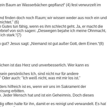
e ein Baum an Wasserbächen gepflanzt“ (4) fest verwurzelt im
n und finden doch noch Raum; wir wissen weder aus noch ein und
ichtet." (6)
Gutes tun fähig, wenn es ihm schlecht geht. Ja, er macht die
herbrief von sich sagen: „Deswegen bejahe ich meine Ohnmacht,
ch stark.“(7)
gut? Jesus sagt: „Niemand ist gut außer Gott, dem Einen.“(8)
ichen ist das Herz und unverbesserlich. Wer kann es
 persönliches Ich, sind nicht nur für andere
Oder auch: "Ich weiß nicht, was mit mir los ist."
ers hilfreich ist es, wenn wir uns im Sakrament der
isung erbitten.
. Jeder Mensch hat und ist ein Geheimnis. Doch dieses
 offen halte für ihn, damit er es reinigt und verwandelt. Es hat