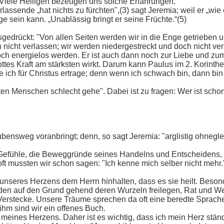
n. Viele Heiligen bezeugen uns solche Erfahrungen.
rlassende „hat nichts zu fürchten",(3) sagt Jeremia; weil er „wi
e sein kann. „Unablässig bringt er seine Früchte.“(5)
ausgedrückt: "Von allen Seiten werden wir in die Enge getriebe
nicht verlassen; wir werden niedergestreckt und doch nicht vern
h energielos werden. Er ist auch dann noch zur Liebe und zum 
ttes Kraft am stärksten wirkt. Darum kann Paulus im 2. Korint
ich für Christus ertrage; denn wenn ich schwach bin, dann bin i
n Menschen schlecht gehe". Dabei ist zu fragen: Wer ist schon 
ensweg voranbringt; denn, so sagt Jeremia: "arglistig ohnegle
hle, die Beweggründe seines Handelns und Entscheidens, sein
ft mussten wir schon sagen: "Ich kenne mich selber nicht mehr." 
 unseres Herzens dem Herrn hinhalten, dass es sie heilt. Besond
nden auf den Grund gehend deren Wurzeln freilegen, Rat und We
erstecke. Unsere Träume sprechen da oft eine beredte Sprache
ihm sind wir ein offenes Buch.
eines Herzens. Daher ist es wichtig, dass ich mein Herz ständig