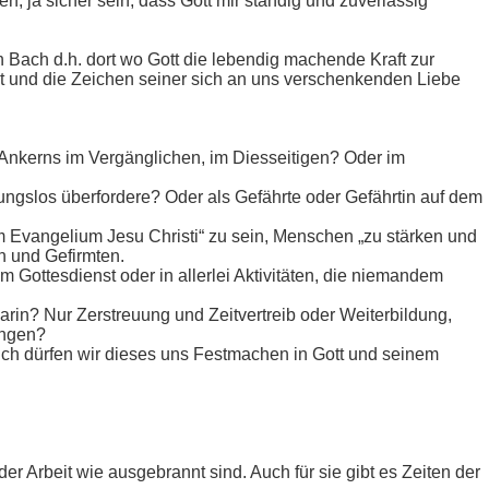
, ja sicher sein, dass Gott mir ständig und zuverlässig
n Bach d.h. dort wo Gott die lebendig machende Kraft zur
agt und die Zeichen seiner sich an uns verschenkenden Liebe
Ankerns im Vergänglichen, im Diesseitigen? Oder im
ungslos überfordere? Oder als Gefährte oder Gefährtin auf dem
am Evangelium Jesu Christi“ zu sein, Menschen „zu stärken und
en und Gefirmten.
Im Gottesdienst oder in allerlei Aktivitäten, die niemandem
in? Nur Zerstreuung und Zeitvertreib oder Weiterbildung,
ungen?
ich dürfen wir dieses uns Festmachen in Gott und seinem
er Arbeit wie ausgebrannt sind. Auch für sie gibt es Zeiten der