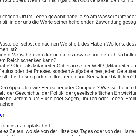
schöpfen. Wenn ich mich ganz auf Gott verlasse, darf ich hoffen
en richtigen Ort im Leben gewählt habe, also am Wasser führende
Christi, in der uns die Worte seiner befreienden Zuwendung ges
Wüste der selbst gemachten Weisheit, des Haben Wollens, des 
men ist?
einem Menschen von dem ich alles erwarte und den ich so hoffn
einem Reich schenken kann?
abe? Oder als Mitarbeiter Gottes in seiner Welt? „Mitarbeiter 
 Paulus oder der Priester, sondern Aufgabe eines jeden Getauft
eistlicher Lesung oder in Illustrierten und Sensationsblättchen? 
 Den Apparaten wie Fernseher oder Computer? Was suche ich dar
, der Geschichte, der Politik, der gesellschaftlichen Entwickl
ute bei Jeremia um Fluch oder Segen, um Tod oder Leben. Freil
stehen.
zen
oblemlos dahinplätschert.
t es Zeiten, wo sie von der Hitze des Tages oder von der Härte d