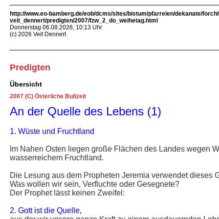
http://www.eo-bamberg.de/eob/dcms/sites/bistum/pfarreien/dekanate/forch
veit_dennert/predigten/2007/fzw_2_do_weihetag.html
Donnerstag 06.08.2026, 10:13 Uhr
(c) 2026 Veit Dennert
Predigten
Übersicht
2007 (C) Österliche Bußzeit
An der Quelle des Lebens (1)
1. Wüste und Fruchtland
Im Nahen Osten liegen große Flächen des Landes wegen Wa
wasserreichem Fruchtland.
Die Lesung aus dem Propheten Jeremia verwendet dieses Ge
Was wollen wir sein, Verfluchte oder Gesegnete?
Der Prophet lässt keinen Zweifel:
2. Gott ist die Quelle,