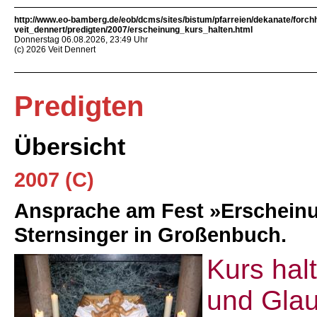
http://www.eo-bamberg.de/eob/dcms/sites/bistum/pfarreien/dekanate/forch
veit_dennert/predigten/2007/erscheinung_kurs_halten.html
Donnerstag 06.08.2026, 23:49 Uhr
(c) 2026 Veit Dennert
Predigten
Übersicht
2007 (C)
Ansprache am Fest »Erschein
Sternsinger in Großenbuch.
Kurs hal
und Gla