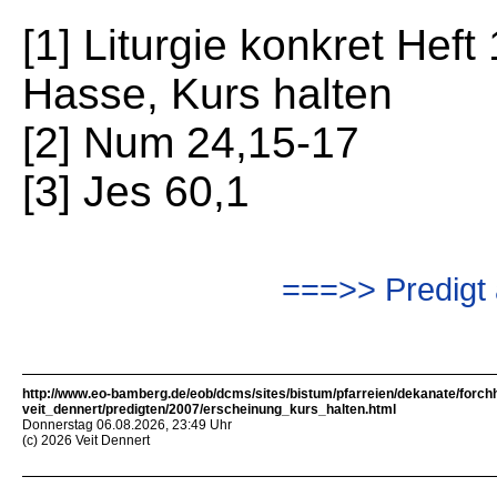
[1] Liturgie konkret Hef
Hasse, Kurs halten
[2] Num 24,15-17
[3] Jes 60,1
===>> Predigt 
http://www.eo-bamberg.de/eob/dcms/sites/bistum/pfarreien/dekanate/forch
veit_dennert/predigten/2007/erscheinung_kurs_halten.html
Donnerstag 06.08.2026, 23:49 Uhr
(c) 2026 Veit Dennert