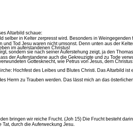
es Altarbild schaue:
rbild selber in Kelter zerpresst wird. Besonders in Weingegenden
n und Tod Jesu waren nicht umsonst. Denn unten aus der Kelter 
Leben im auferstandenen Christus!
rgt, sondern sie nach seiner Auferstehung zeigt, ja den Thomas
ass der Auferstandene auch die Gekreuzigte und zu Tode verwu
wundeten Gottesknecht, wie Petrus von Jesus, dem Christus: "D
che: Hochfest des Leibes und Blutes Christi. Das Altarbild ist
des Herrn zu Trauben werden. Das lässt mich an das österlichen 
den bringen wir reiche Frucht. (Joh 15) Die Frucht besteht darin
e Tat, durch die Auferweckung Jesu.