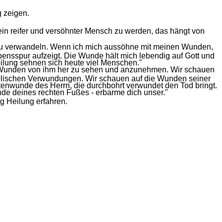
g zeigen.
ein reifer und versöhnter Mensch zu werden, das hängt von
n zu verwandeln. Wenn ich mich aussöhne mit meinen Wunden,
ensspur aufzeigt. Die Wunde hält mich lebendig auf Gott und
eilung sehnen sich heute viel Menschen."
nen Wunden von ihm her zu sehen und anzunehmen. Wir schauen
eelischen Verwundungen. Wir schauen auf die Wunden seiner
tenwunde des Herrn, die durchbohrt verwundet den Tod bringt.
nde deines rechten Fußes - erbarme dich unser."
g Heilung erfahren.