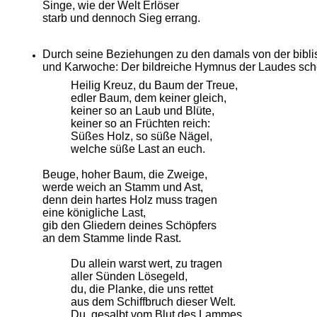
Singe, wie der Welt Erlöser
starb und dennoch Sieg errang.
Durch seine Beziehungen zu den damals von der biblis
und Karwoche: Der bildreiche Hymnus der Laudes sch
Heilig Kreuz, du Baum der Treue,
edler Baum, dem keiner gleich,
keiner so an Laub und Blüte,
keiner so an Früchten reich:
Süßes Holz, so süße Nägel,
welche süße Last an euch.
Beuge, hoher Baum, die Zweige,
werde weich an Stamm und Ast,
denn dein hartes Holz muss tragen
eine königliche Last,
gib den Gliedern deines Schöpfers
an dem Stamme linde Rast.
Du allein warst wert, zu tragen
aller Sünden Lösegeld,
du, die Planke, die uns rettet
aus dem Schiffbruch dieser Welt.
Du, gesalbt vom Blut des Lammes,