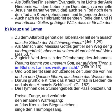
Als Johannes in seinem Evangelium im Lichte der Aufer
Hindernis war, dem Leben zum Durchbruch zu verhelfe
Jesus hat darauf vertraut, daß auch sein Tod noch dem 
den Tod am Kreuz gehorsamen und liebenden Jesus verhe
Auch nach dem Hebräerbrief gehören Todleiden und He
war nämlich Gottes gnädiger Wille, dass er für alle den T
b) Kreuz und Lamm
Zu dem Altarbild gehört der Tabernakel mit dem aussc
(Joh 1,29)
das die Sünde der Welt hinwegnimmt."
Als Mensch und Messias Gottes geht er den Weg der ge
niedergedrückt, aber er tat seinen Mund nicht auf. Wie
(Jes 53,7)
Zugleich wird Jesus in der Offenbarung des Johannes 
Rettung kommt von unserem Gott, der auf dem Thron s
(Offb 10,13)
im Blut des Lammes weiß gemacht."
Und Gott breitet sein schützendes Zelt über die vor ih
und zu den Quellen führen, aus denen das Wasser des 
Darum grüßt die Kirche das Kreuz Christi in Liedern de
und als des Himmels Schlüssel". (GL 182)
Die Hymnen des Stundengebets der Passionszeit und d
Preise, Zunge, und verkünde
den erhabnen Waffengang;
auf das Kreuz, das Siegeszeichen,
singe den Triumphgesang.