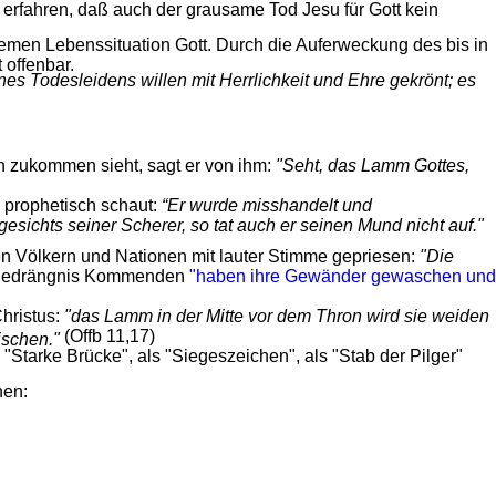
 erfahren, daß auch der grausame Tod Jesu für Gott kein
tremen Lebenssituation Gott. Durch die Auferweckung des bis in
 offenbar.
nes Todesleidens willen mit Herrlichkeit und Ehre gekrönt; es
h zukommen sieht, sagt er von ihm:
"Seht, das Lamm Gottes,
 prophetisch schaut:
“Er wurde misshandelt und
esichts seiner Scherer, so tat auch er seinen Mund nicht auf."
en Völkern und Nationen mit lauter Stimme gepriesen:
"Die
d Bedrängnis Kommenden
"haben ihre Gewänder gewaschen und
Christus:
"das Lamm in der Mitte vor dem Thron wird sie weiden
(Offb 11,17)
ischen."
"Starke Brücke", als "Siegeszeichen", als "Stab der Pilger"
hen: