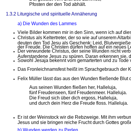
Pfosten der den Tod abhält.
1.3.2 Liturgische und spirituelle Annäherung
a) Die Wunden des Lammes
Viele Bilder kommen mir in den Sinn, wenn ich auf dies
Christus als Keltertreter, der so wie auf unserem Alta
deuten den Tod Jesu als Geschenk: Leid, Blutvergieße
der Freude. Die Christen dürfen hoffen auf ein neues 
Der verwundete Christus, der seine Wunden nicht verbi
Auferstandene Jesus zu spüren. Daran erkennen sie, d
Sowohl Jesaja bekennt vom gemarterten und zu Tode ver
Das Fronleichnamsfest heißt im Sprachgebrauch der Kir
Felix Müller lässt das aus den Wunden fließende Blut 
Aus seinen Wunden fließen her, Halleluja,
fünf Freudenseen, fünf Freudenmeer. Halleluja.
Die Freud sich über dich ergoss, Halleluja,
und durch dein Herz die Freude floss. Halleluja.
Er ist der Weinstock wir die Rebzweige. Mit ihm verbun
Jesus und sie bringen reiche Frucht durch Gottes groß
b) Wunden werden zu Perlen