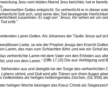
weckung Jesu vom letzten Abend Jesu berichtet, hat er bereits
n.
Lebenswillen Gottes entspricht. So verherrlicht er in dieser ex
rrlicht Gott sich, wird seine den Tod besiegende Herrlichkeit
rrlichkeit zusammen. Er sagt von
"Jesus, ihn sehen wir um sei
od erlitt."
hreitenden Lamm Gottes. Als Johannes der Täufer Jesus auf sic
waltlosen Liebe, so wie der Prophet Jesaja den Knecht Gottes
 ein Lamm, das man zum Schlachten führt, und wie ein Schaf ang
das verherrlichte Lamm mit dem Vater von den Erlösten aus all
(Offb 17,10) Die aus Verfolgung un
itzt, und von dem Lamm."
m Stehenden aus und übergibt sie der Sorge des verherrlichten 
Lebens strömt, und Gott wird alle Tränen von ihren Augen abw
s Gotteslobes als heiliges heilbringendes Zeichen, (GL 858) als 
er heiligen Woche besingen das Kreuz Christi als Siegeszeic