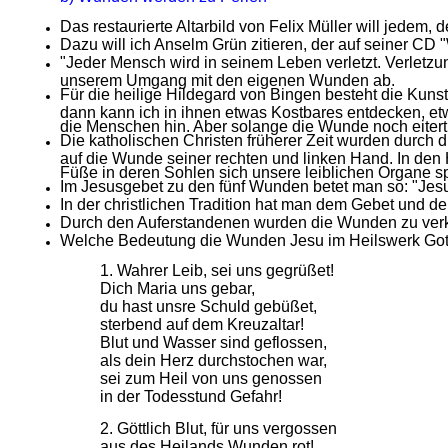
Das restaurierte Altarbild von Felix Müller will jedem
Dazu will ich Anselm Grün zitieren, der auf seiner CD
"Jeder Mensch wird in seinem Leben verletzt. Verletz
unserem Umgang mit den eigenen Wunden ab.
Für die heilige Hildegard von Bingen besteht die Ku
dann kann ich in ihnen etwas Kostbares entdecken, e
die Menschen hin. Aber solange die Wunde noch eitert 
Die katholischen Christen früherer Zeit wurden durc
auf die Wunde seiner rechten und linken Hand. In de
Füße in deren Sohlen sich unsere leiblichen Organe s
Im Jesusgebet zu den fünf Wunden betet man so: "Jesus
In der christlichen Tradition hat man dem Gebet und d
Durch den Auferstandenen wurden die Wunden zu ver
Welche Bedeutung die Wunden Jesu im Heilswerk Got
1. Wahrer Leib, sei uns gegrüßet!
Dich Maria uns gebar,
du hast unsre Schuld gebüßet,
sterbend auf dem Kreuzaltar!
Blut und Wasser sind geflossen,
als dein Herz durchstochen war,
sei zum Heil von uns genossen
in der Todesstund Gefahr!
2. Göttlich Blut, für uns vergossen
aus des Heilands Wunden rot!