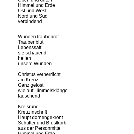
Himmel und Erde
Ost und West,
Nord und Süd
verbindend
Wunden traubenrot
Traubenblut
Lebenssaft
sie schauend
heilen
unsere Wunden
Christus verherrlicht
am Kreuz
Ganz gelöst
wie auf Himmelsklänge
lauschend
Kreisrund
Kreuzinschrift
Haupt dornengekrönt
Schulter und Brustkorb
aus der Personmitte
Himmel und Erde