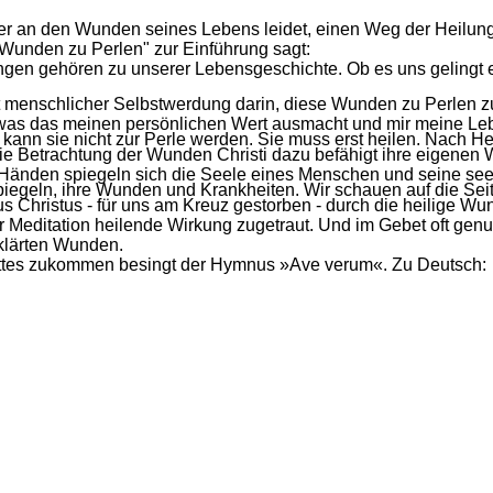
, der an den Wunden seines Lebens leidet, einen Weg der Heilun
 "Wunden zu Perlen" zur Einführung sagt:
ungen gehören zu unserer Lebensgeschichte. Ob es uns gelingt 
nst menschlicher Selbstwerdung darin, diese Wunden zu Perle
twas das meinen persönlichen Wert ausmacht und mir meine Leb
kann sie nicht zur Perle werden. Sie muss erst heilen. Nach H
h die Betrachtung der Wunden Christi dazu befähigt ihre eige
n Händen spiegeln sich die Seele eines Menschen und seine s
piegeln, ihre Wunden und Krankheiten. Wir schauen auf die Sei
 Christus - für uns am Kreuz gestorben - durch die heilige Wu
er Meditation heilende Wirkung zugetraut. Und im Gebet oft genu
klärten Wunden.
tes zukommen besingt der Hymnus »Ave verum«. Zu Deutsch: