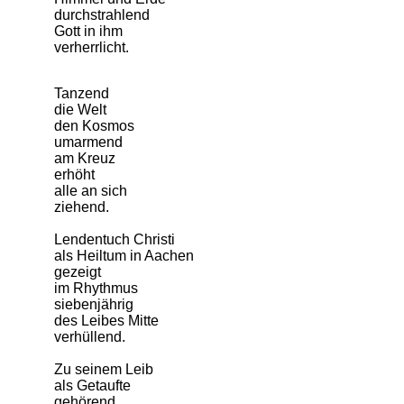
durchstrahlend
Gott in ihm
verherrlicht.
Tanzend
die Welt
den Kosmos
umarmend
am Kreuz
erhöht
alle an sich
ziehend.
Lendentuch Christi
als Heiltum in Aachen
gezeigt
im Rhythmus
siebenjährig
des Leibes Mitte
verhüllend.
Zu seinem Leib
als Getaufte
gehörend