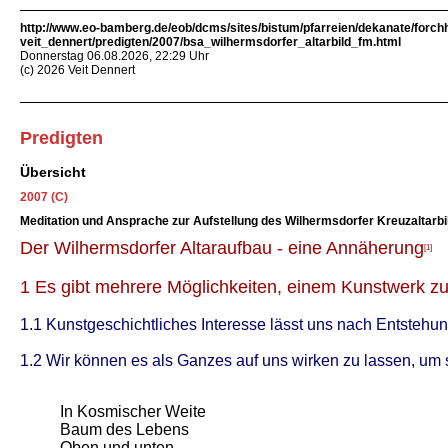
http://www.eo-bamberg.de/eob/dcms/sites/bistum/pfarreien/dekanate/forch
veit_dennert/predigten/2007/bsa_wilhermsdorfer_altarbild_fm.html
Donnerstag 06.08.2026, 22:29 Uhr
(c) 2026 Veit Dennert
Predigten
Übersicht
2007 (C)
Meditation und Ansprache zur Aufstellung des Wilhermsdorfer Kreuzaltarbi
Der Wilhermsdorfer Altaraufbau - eine Annäherung
[1]
1 Es gibt mehrere Möglichkeiten, einem Kunstwerk z
1.1 Kunstgeschichtliches Interesse lässt uns nach Entstehung
1.2 Wir können es als Ganzes auf uns wirken zu lassen, um 
In Kosmischer Weite
Baum des Lebens
Oben und unten