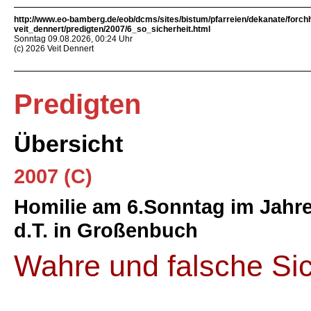
http://www.eo-bamberg.de/eob/dcms/sites/bistum/pfarreien/dekanate/forch
veit_dennert/predigten/2007/6_so_sicherheit.html
Sonntag 09.08.2026, 00:24 Uhr
(c) 2026 Veit Dennert
Predigten
Übersicht
2007 (C)
Homilie am 6.Sonntag im Jahres
d.T. in Großenbuch
Wahre und falsche Sic