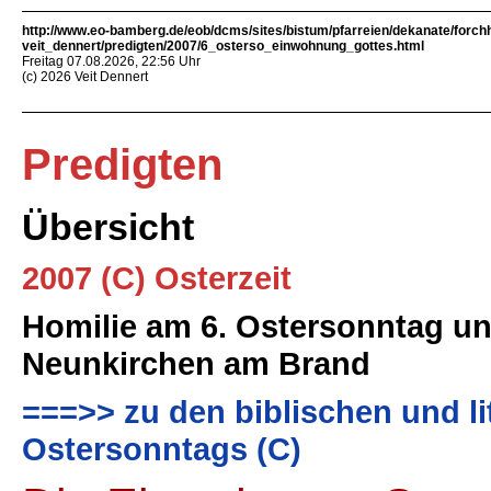
http://www.eo-bamberg.de/eob/dcms/sites/bistum/pfarreien/dekanate/forch
veit_dennert/predigten/2007/6_osterso_einwohnung_gottes.html
Freitag 07.08.2026, 22:56 Uhr
(c) 2026 Veit Dennert
Predigten
Übersicht
2007 (C) Osterzeit
Homilie am 6. Ostersonntag un
Neunkirchen am Brand
===>> zu den biblischen und li
Ostersonntags (C)