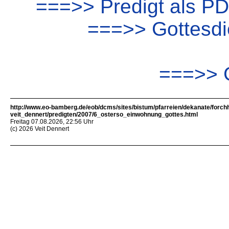
===>> Predigt als P
===>> Gottesdie
===>> G
http://www.eo-bamberg.de/eob/dcms/sites/bistum/pfarreien/dekanate/forch
veit_dennert/predigten/2007/6_osterso_einwohnung_gottes.html
Freitag 07.08.2026, 22:56 Uhr
(c) 2026 Veit Dennert