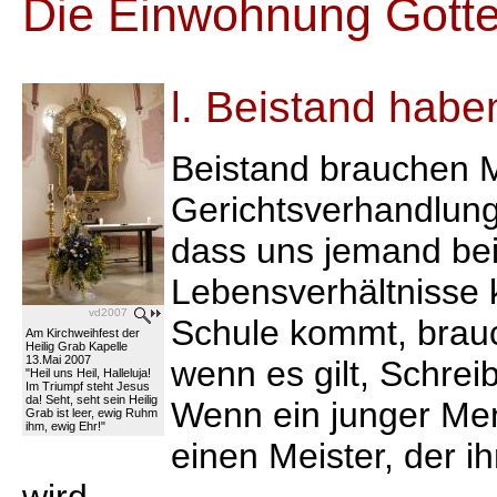
Die Einwohnung Gotte
l. Beistand haben
Beistand brauchen 
Gerichtsverhandlung 
dass uns jemand bei
Lebensverhältnisse 
vd2007
Schule kommt, brauc
Am Kirchweihfest der
Heilig Grab Kapelle
13.Mai 2007
wenn es gilt, Schre
"Heil uns Heil, Halleluja!
Im Triumpf steht Jesus
da! Seht, seht sein Heilig
Wenn ein junger Men
Grab ist leer, ewig Ruhm
ihm, ewig Ehr!"
einen Meister, der i