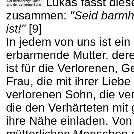
Lukas fasst dies
Der barmherzige Vater
und der verlorene Sohn
zusammen:
"Seid barmh
ist!"
[9]
In jedem von uns ist ein
erbarmende Mutter, der
ist für die Verlorenen, 
Frau, die mit ihrer Lie
verlorenen Sohn, die ve
die den Verhärteten mit 
ihre Nähe einladen. Von
mütterlichen Menschen