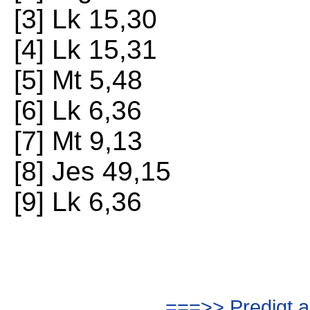
[3] Lk 15,30
[4] Lk 15,31
[5] Mt 5,48
[6] Lk 6,36
[7] Mt 9,13
[8] Jes 49,15
[9] Lk 6,36
===>> Predigt a