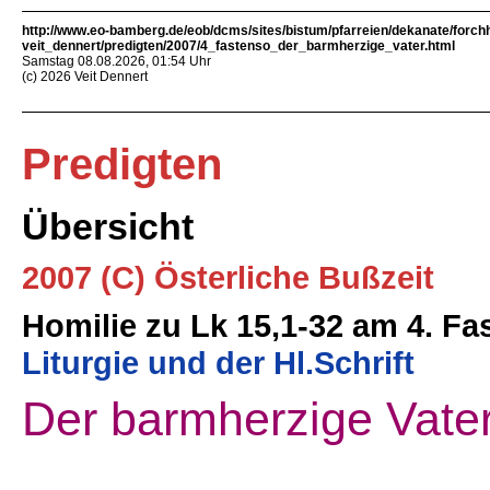
http://www.eo-bamberg.de/eob/dcms/sites/bistum/pfarreien/dekanate/forch
veit_dennert/predigten/2007/4_fastenso_der_barmherzige_vater.html
Samstag 08.08.2026, 01:54 Uhr
(c) 2026 Veit Dennert
Predigten
Übersicht
2007 (C) Österliche Bußzeit
Homilie zu Lk 15,1-32 am 4. F
Liturgie und der Hl.Schrift
Der barmherzige Vater