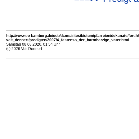
http://www.eo-bamberg.de/eob/dcms/sites/bistum/pfarreien/dekanate/forch
veit_dennert/predigten/2007/4_fastenso_der_barmherzige_vater.html
Samstag 08.08.2026, 01:54 Uhr
(c) 2026 Veit Dennert