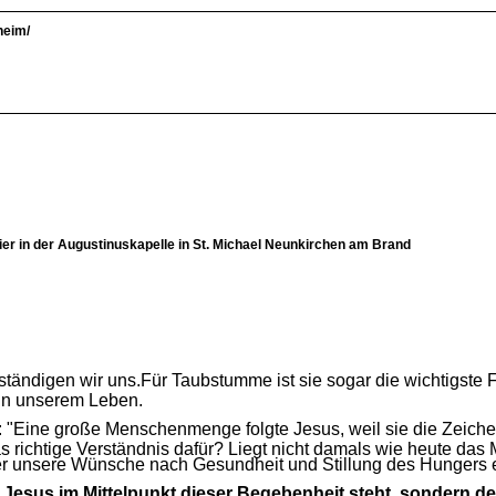
heim/
ier in der Augustinuskapelle in St. Michael Neunkirchen am Brand
erständigen wir uns.Für Taubstumme ist sie sogar die wichtigste
 in unserem Leben.
: "Eine große Menschenmenge folgte Jesus, weil sie die Zeich
richtige Verständnis dafür? Liegt nicht damals wie heute das M
 der unsere Wünsche nach Gesundheit und Stillung des Hungers e
 Jesus im Mittelpunkt dieser Begebenheit steht, sondern de