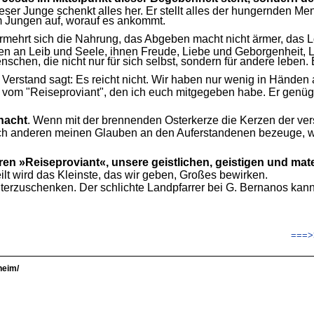
ser Junge schenkt alles her. Er stellt alles der hungernden 
em Jungen auf, worauf es ankommt.
ermehrt sich die Nahrung, das Abgeben macht nicht ärmer, das Los
hen an Leib und Seele, ihnen Freude, Liebe und Geborgenheit, L
schen, die nicht nur für sich selbst, sondern für andere leben.
Verstand sagt: Es reicht nicht. Wir haben nur wenig in Händen 
 vom "Reiseproviant", den ich euch mitgegeben habe. Er genüg
rnacht
. Wenn mit der brennenden Osterkerze die Kerzen der 
n ich anderen meinen Glauben an den Auferstandenen bezeuge, w
en »Reiseproviant«, unsere geistlichen, geistigen und mat
t wird das Kleinste, das wir geben, Großes bewirken.
eiterzuschenken. Der schlichte Landpfarrer bei G. Bernanos k
===>>
heim/