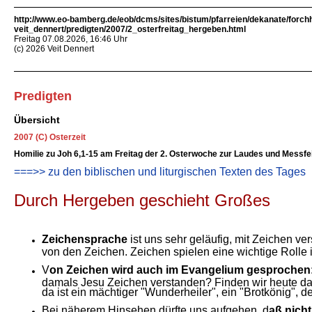
http://www.eo-bamberg.de/eob/dcms/sites/bistum/pfarreien/dekanate/forch
veit_dennert/predigten/2007/2_osterfreitag_hergeben.html
Freitag 07.08.2026, 16:46 Uhr
(c) 2026 Veit Dennert
Predigten
Übersicht
2007 (C) Osterzeit
Homilie zu Joh 6,1-15 am Freitag der 2. Osterwoche zur Laudes und Messfe
===>> zu den biblischen und liturgischen Texten des Tages
Durch Hergeben geschieht Großes
Zeichensprache
ist uns sehr geläufig, mit Zeichen v
von den Zeichen. Zeichen spielen eine wichtige Rolle
V
on Zeichen wird auch im Evangelium gesprochen
damals Jesu Zeichen verstanden? Finden wir heute das 
da ist ein mächtiger "Wunderheiler", ein "Brotkönig",
Bei näherem Hinsehen dürfte uns aufgehen, d
aß nicht