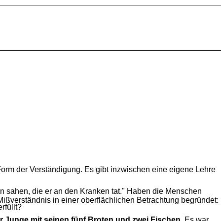
 Form der Verständigung. Es gibt inzwischen eine eigene Lehre
en sahen, die er an den Kranken tat." Haben die Menschen
ißverständnis in einer oberflächlichen Betrachtung begründet:
rfüllt?
r Junge mit seinen fünf Broten und zwei Fischen.
Es war