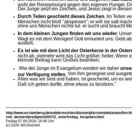
wohl der Reiseproviant gegen den eigenen Hunger. Die
Der Junge setzt ein Zeichen, und Jesus zeigt in dies
Durch Teilen geschieht dieses Zeichen
. Im Teilen v
Menschen nicht bloß "abspeisen"; er will sie satt mac
ohne uns Menschen nichts tut- er sucht und braucht Men
In dem kleinen Jungen finden wir uns wieder.
Unser 
Wagt es mit dem Wenigen! Gott ermuntert uns: Gebt ab
austeilt.
Es ist wie mit dem Licht der Osterkerze in der Oste
nicht ab, vielmehr wird das Licht größer, heller. Wen
kleinste Beitrag kann Großes bewirken.
Wie der Junge im Evangelium werden wir daher
unser
Von ihm gesegnet und ausgeteil
zur Verfügung stellen.
Alles was wir sind und haben, ist geschenkt, um es w
Daß ich geben durfte, ohne etwas zu besitzen."
http://www.eo-bamberg.de/eob/dcms/sites/bistum/pfarreien/dekanate/forch
veit_dennert/predigten/2007/2_osterfreitag_hergeben.html
Freitag 07.08.2026, 16:46 Uhr
(c) 2026 Veit Dennert