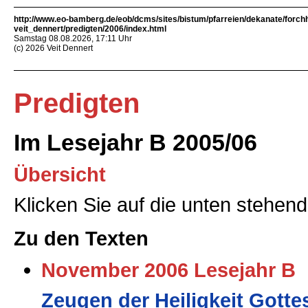
http://www.eo-bamberg.de/eob/dcms/sites/bistum/pfarreien/dekanate/forch
veit_dennert/predigten/2006/index.html
Samstag 08.08.2026, 17:11 Uhr
(c) 2026 Veit Dennert
Predigten
Im Lesejahr B 2005/06
Übersicht
Klicken Sie auf die unten stehend
Zu den Texten
November 2006 Lesejahr B
Zeugen der Heiligkeit Gotte