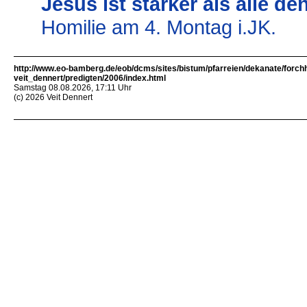
Jesus ist stärker als alle 
Homilie am 4. Montag i.JK.
http://www.eo-bamberg.de/eob/dcms/sites/bistum/pfarreien/dekanate/forch
veit_dennert/predigten/2006/index.html
Samstag 08.08.2026, 17:11 Uhr
(c) 2026 Veit Dennert