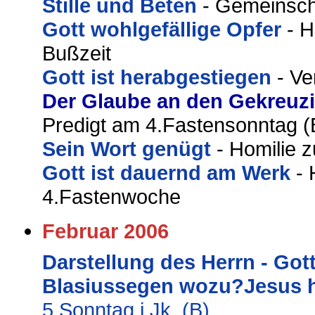
Stille und Beten
- Gemeinscha
Gott wohlgefällige Opfer
- 
Bußzeit
Gott ist herabgestiegen
- V
Der Glaube an den Gekreuz
Predigt am 4.Fastensonntag (
Sein Wort genügt
- Homilie 
Gott ist dauernd am Werk
- 
4.Fastenwoche
Februar 2006
Darstellung des Herrn - Got
Blasiussegen wozu?
Jesus h
5.Sonntag i.Jk. (B)