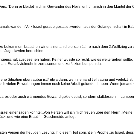
s: ”Denn er kleidet mich in Gewänder des Heils, er hüllt mich in den Mantel der Ge
 Damals war dem Volk Israel gerade gestattet worden, aus der Gefangenschaft in Bab
 zu bekommen, brauchen wir uns nur an die ersten Jahre nach dem 2.Weltkrieg zu
en Jugoslawien herrschten.
genschaft ausgesehen haben. Keiner wusste so recht, wie es weitergehen sollte. Zw
r an. Es saß vielmehr in zerrissenen und zerfetzten Lumpen da.
 Situation übertragbar ist? Etwa dann, wenn jemand tief traurig und verletzt ist, 
ach vielen Bewerbungen immer noch keine Arbeit gefunden haben. Wenn jemand vo
bares oder auch wärmendes Gewand gekleidet ist, sondern stattdessen in Lumpen, 
Israel einer sagen konnte: „Von Herzen will ich mich freuen über den Herrn. Meine 
hmückt und wie eine Braut ihr Geschmeide anlegt.
n Versen der heutigen Lesung. In diesem Teil spricht ein Prophet zu Israel, dess