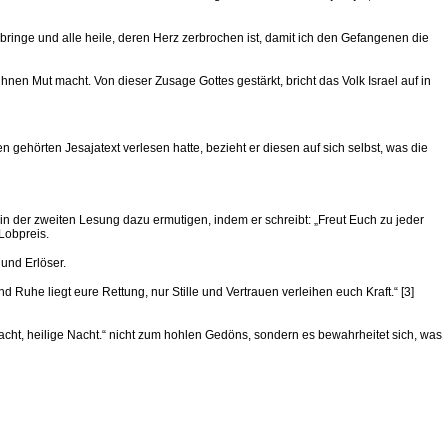
t bringe und alle heile, deren Herz zerbrochen ist, damit ich den Gefangenen die
ihnen Mut macht. Von dieser Zusage Gottes gestärkt, bricht das Volk Israel auf in
 gehörten Jesajatext verlesen hatte, bezieht er diesen auf sich selbst, was die
s in der zweiten Lesung dazu ermutigen, indem er schreibt: „Freut Euch zu jeder
 Lobpreis.
und Erlöser.
Ruhe liegt eure Rettung, nur Stille und Vertrauen verleihen euch Kraft.“ [3]
Nacht, heilige Nacht.“ nicht zum hohlen Gedöns, sondern es bewahrheitet sich, was