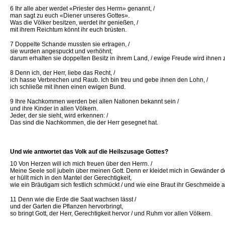
6 Ihr alle aber werdet «Priester des Herrn» genannt, /
man sagt zu euch «Diener unseres Gottes».
Was die Völker besitzen, werdet ihr genießen, /
mit ihrem Reichtum könnt ihr euch brüsten.
7 Doppelte Schande mussten sie ertragen, /
sie wurden angespuckt und verhöhnt;
darum erhalten sie doppelten Besitz in ihrem Land, / ewige Freude wird ihnen z
8 Denn ich, der Herr, liebe das Recht, /
ich hasse Verbrechen und Raub. Ich bin treu und gebe ihnen den Lohn, /
ich schließe mit ihnen einen ewigen Bund.
9 Ihre Nachkommen werden bei allen Nationen bekannt sein /
und ihre Kinder in allen Völkern.
Jeder, der sie sieht, wird erkennen: /
Das sind die Nachkommen, die der Herr gesegnet hat.
Und wie antwortet das Volk auf die Heilszusage Gottes?
10 Von Herzen will ich mich freuen über den Herrn. /
Meine Seele soll jubeln über meinen Gott. Denn er kleidet mich in Gewänder de
er hüllt mich in den Mantel der Gerechtigkeit,
wie ein Bräutigam sich festlich schmückt / und wie eine Braut ihr Geschmeide a
11 Denn wie die Erde die Saat wachsen lässt /
und der Garten die Pflanzen hervorbringt,
so bringt Gott, der Herr, Gerechtigkeit hervor / und Ruhm vor allen Völkern.