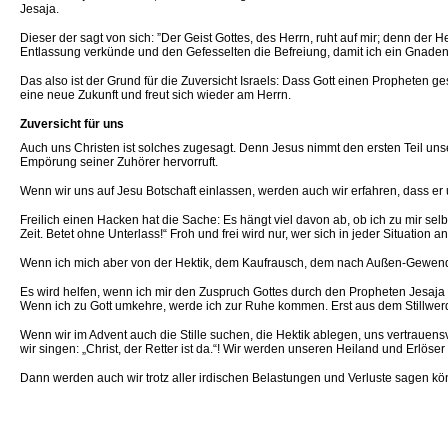
Jesaja.
Dieser der sagt von sich: ”Der Geist Gottes, des Herrn, ruht auf mir; denn der 
Entlassung verkünde und den Gefesselten die Befreiung, damit ich ein Gnadenj
Das also ist der Grund für die Zuversicht Israels: Dass Gott einen Propheten ge
eine neue Zukunft und freut sich wieder am Herrn.
Zuversicht für uns
Auch uns Christen ist solches zugesagt. Denn Jesus nimmt den ersten Teil unser
Empörung seiner Zuhörer hervorruft.
Wenn wir uns auf Jesu Botschaft einlassen, werden auch wir erfahren, dass er 
Freilich einen Hacken hat die Sache: Es hängt viel davon ab, ob ich zu mir selb
Zeit. Betet ohne Unterlass!“ Froh und frei wird nur, wer sich in jeder Situation
Wenn ich mich aber von der Hektik, dem Kaufrausch, dem nach Außen-Gewendet
Es wird helfen, wenn ich mir den Zuspruch Gottes durch den Propheten Jesaja zu
Wenn ich zu Gott umkehre, werde ich zur Ruhe kommen. Erst aus dem Stillwerd
Wenn wir im Advent auch die Stille suchen, die Hektik ablegen, uns vertrauens
wir singen: „Christ, der Retter ist da.“! Wir werden unseren Heiland und Erlö
Dann werden auch wir trotz aller irdischen Belastungen und Verluste sagen könn