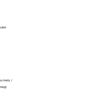
uteil.
s Heils, /
nlegt.