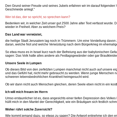
Den Grund seiner Freude und seines Jubels erfahren wir im darauf folgenden Ver
Geschmeide anlegt.”
Wer ist das, der so spricht, so sprechen kann?
Bedenken wir, in welcher Zeit unser gut 2500 Jahre alter Text verfasst wurde.
wieder in Freiheit. Aber zu welchem Preis?
Das Land war verwüstet,
die heilige Stadt Jerusalem lag noch in Trümmern. Um eine Vorstellung davon
daran, welche Not und welche Verwüstung nach dem Bürgerkrieg im ehemalig
So etwa muss es in Israel kurz nach der Befreiung aus der babylonischen Gefan
sagen: Das Volk hatte alles andere als Festtagsgewänder oder gar Brautkleide
Unsere Seele in Lumpen
Ob dieses Bild von den zerfetzten Lumpen manchmal nicht auch auf unsere eigene
und das Gefühl hat, nicht mehr gebraucht zu werden. Wenn junge Menschen n
schweren lebensbedrohlichen Krankheit heimgesucht wird.
Ob wir dann nicht auch Menschen gleichen, deren Seele eben nicht in ein kost
Ich will mich freuen im Herrn
Umso erstaunlicher ist es, dass angesichts einer tiefen Depression des Volkes 
hüllt mich in den Mantel der Gerechtigkeit, wie ein Bräutigam sich festlich sc
Woher rührt solche Zuversicht?
Wie kommt jemand dazu, so etwas zu sagen? Die Antwort entnehme ich den erste