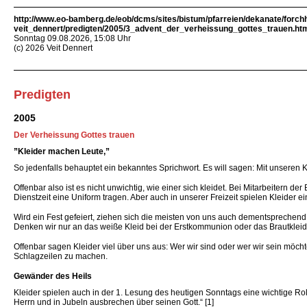
http://www.eo-bamberg.de/eob/dcms/sites/bistum/pfarreien/dekanate/forch
veit_dennert/predigten/2005/3_advent_der_verheissung_gottes_trauen.ht
Sonntag 09.08.2026, 15:08 Uhr
(c) 2026 Veit Dennert
Predigten
2005
Der Verheissung Gottes trauen
”Kleider machen Leute,”
So jedenfalls behauptet ein bekanntes Sprichwort. Es will sagen: Mit unseren
Offenbar also ist es nicht unwichtig, wie einer sich kleidet. Bei Mitarbeitern 
Dienstzeit eine Uniform tragen. Aber auch in unserer Freizeit spielen Kleider ei
Wird ein Fest gefeiert, ziehen sich die meisten von uns auch dementsprechend 
Denken wir nur an das weiße Kleid bei der Erstkommunion oder das Brautkleid 
Offenbar sagen Kleider viel über uns aus: Wer wir sind oder wer wir sein möcht
Schlagzeilen zu machen.
Gewänder des Heils
Kleider spielen auch in der 1. Lesung des heutigen Sonntags eine wichtige Rol
Herrn und in Jubeln ausbrechen über seinen Gott.“ [1]