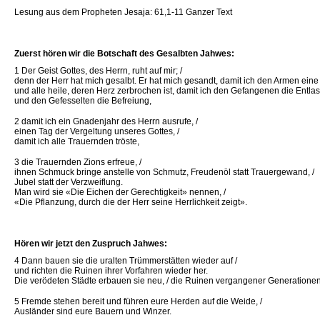
Lesung aus dem Propheten Jesaja: 61,1-11 Ganzer Text
Zuerst hören wir die Botschaft des Gesalbten Jahwes:
1 Der Geist Gottes, des Herrn, ruht auf mir; /
denn der Herr hat mich gesalbt. Er hat mich gesandt, damit ich den Armen eine 
und alle heile, deren Herz zerbrochen ist, damit ich den Gefangenen die Entla
und den Gefesselten die Befreiung,
2 damit ich ein Gnadenjahr des Herrn ausrufe, /
einen Tag der Vergeltung unseres Gottes, /
damit ich alle Trauernden tröste,
3 die Trauernden Zions erfreue, /
ihnen Schmuck bringe anstelle von Schmutz, Freudenöl statt Trauergewand, /
Jubel statt der Verzweiflung.
Man wird sie «Die Eichen der Gerechtigkeit» nennen, /
«Die Pflanzung, durch die der Herr seine Herrlichkeit zeigt».
Hören wir jetzt den Zuspruch Jahwes:
4 Dann bauen sie die uralten Trümmerstätten wieder auf /
und richten die Ruinen ihrer Vorfahren wieder her.
Die verödeten Städte erbauen sie neu, / die Ruinen vergangener Generationen
5 Fremde stehen bereit und führen eure Herden auf die Weide, /
Ausländer sind eure Bauern und Winzer.