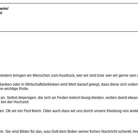
heim/
ml
 Kleidern bringen wir Menschen zum Ausdruck, wer wir sind bzw. wer wir gerne sein
der Banken oder in Wirtschaftsbetrieben wird Wert darauf gelegt, dass diese sich or
ne wichtige Rolle.
an. Selbst diejenigen, die sich an Festen betont lässig kleiden, wollen damit etwa
bei der Hochzeit.
en. Ob wir ein Fest feiern. Oder auch dass wir uns durch unsere Kleidung von ander
le. Sie sind Bilder für das, was Gott dem Boten seiner frohen Nachricht schenkt. A