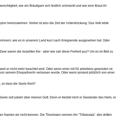
rechtigkeit, wie ein Bräutigam sich festlich schmückt und wie eine Braut ihr
ylon heimzukehren. Vorbei ist also die Zeit der Unterdrückung. Das Volk lebte
 erinnern, wie es in unserem Land kurz nach Kriegsende ausgesehen hat. Oder
ar waren die Israeliten frei - aber wie sah diese Freiheit aus? Um es im Bild zu
weil er nicht mehr beachtet wird. Oder wenn einer mit 50 arbeitslos geworden ist
n seinem Ehepartner/in verlassen wurde. Oder wenn jemand plötzlich von einer
so dass die Seele friert?
Seele soll jubeln über meinen Gott. Denn er kleidet mich in Gewänder des Heils, er
en Namen wir nicht kennen. Die Theologen nennen ihn ”Tritojesaja”, den dritten