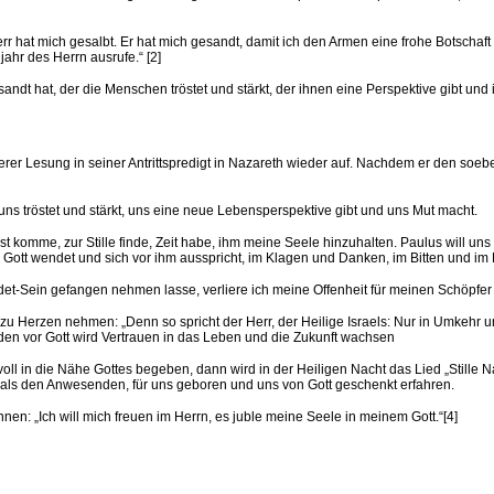
Herr hat mich gesalbt. Er hat mich gesandt, damit ich den Armen eine frohe Botschaf
ahr des Herrn ausrufe.“ [2]
sandt hat, der die Menschen tröstet und stärkt, der ihnen eine Perspektive gibt und 
er Lesung in seiner Antrittspredigt in Nazareth wieder auf. Nachdem er den soeben
uns tröstet und stärkt, uns eine neue Lebensperspektive gibt und uns Mut macht.
st komme, zur Stille finde, Zeit habe, ihm meine Seele hinzuhalten. Paulus will un
 an Gott wendet und sich vor ihm ausspricht, im Klagen und Danken, im Bitten und im
-Sein gefangen nehmen lasse, verliere ich meine Offenheit für meinen Schöpfer 
 Herzen nehmen: „Denn so spricht der Herr, der Heilige Israels: Nur in Umkehr und 
en vor Gott wird Vertrauen in das Leben und die Zukunft wachsen
voll in die Nähe Gottes begeben, dann wird in der Heiligen Nacht das Lied „Stille 
ser als den Anwesenden, für uns geboren und uns von Gott geschenkt erfahren.
en: „Ich will mich freuen im Herrn, es juble meine Seele in meinem Gott.“[4]