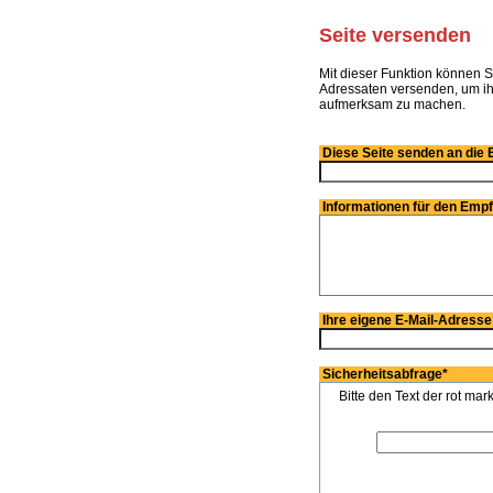
Seite versenden
Mit dieser Funktion können S
Adressaten versenden, um ihn
aufmerksam zu machen.
Diese Seite senden an die 
Informationen für den Emp
Ihre eigene E-Mail-Adresse
Sicherheitsabfrage
*
Bitte den Text der rot mar