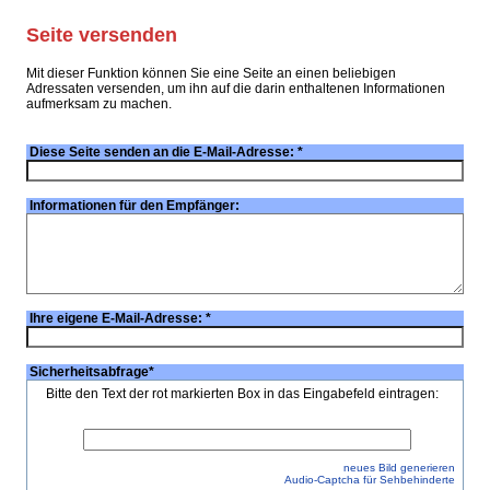
Seite versenden
Mit dieser Funktion können Sie eine Seite an einen beliebigen
Adressaten versenden, um ihn auf die darin enthaltenen Informationen
aufmerksam zu machen.
Diese Seite senden an die E-Mail-Adresse:
*
Informationen für den Empfänger:
Ihre eigene E-Mail-Adresse:
*
Sicherheitsabfrage
*
Bitte den Text der rot markierten Box in das Eingabefeld eintragen:
neues Bild generieren
Audio-Captcha für Sehbehinderte