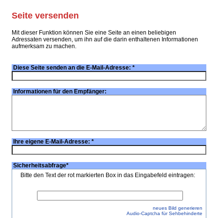
Seite versenden
Mit dieser Funktion können Sie eine Seite an einen beliebigen
Adressaten versenden, um ihn auf die darin enthaltenen Informationen
aufmerksam zu machen.
Diese Seite senden an die E-Mail-Adresse:
*
Informationen für den Empfänger:
Ihre eigene E-Mail-Adresse:
*
Sicherheitsabfrage
*
Bitte den Text der rot markierten Box in das Eingabefeld eintragen:
neues Bild generieren
Audio-Captcha für Sehbehinderte