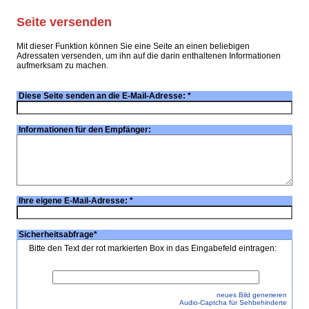
Seite versenden
Mit dieser Funktion können Sie eine Seite an einen beliebigen
Adressaten versenden, um ihn auf die darin enthaltenen Informationen
aufmerksam zu machen.
Diese Seite senden an die E-Mail-Adresse:
*
Informationen für den Empfänger:
Ihre eigene E-Mail-Adresse:
*
Sicherheitsabfrage
*
Bitte den Text der rot markierten Box in das Eingabefeld eintragen:
neues Bild generieren
Audio-Captcha für Sehbehinderte