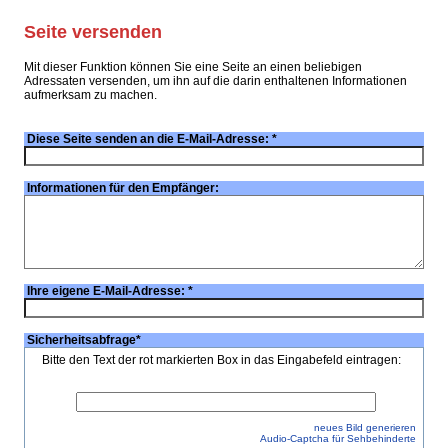
Seite versenden
Mit dieser Funktion können Sie eine Seite an einen beliebigen
Adressaten versenden, um ihn auf die darin enthaltenen Informationen
aufmerksam zu machen.
Diese Seite senden an die E-Mail-Adresse:
*
Informationen für den Empfänger:
Ihre eigene E-Mail-Adresse:
*
Sicherheitsabfrage
*
Bitte den Text der rot markierten Box in das Eingabefeld eintragen:
neues Bild generieren
Audio-Captcha für Sehbehinderte