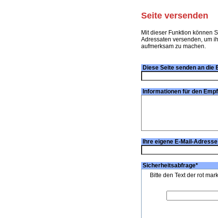
Seite versenden
Mit dieser Funktion können S
Adressaten versenden, um ihn
aufmerksam zu machen.
Diese Seite senden an die 
Informationen für den Emp
Ihre eigene E-Mail-Adresse
Sicherheitsabfrage
*
Bitte den Text der rot mar