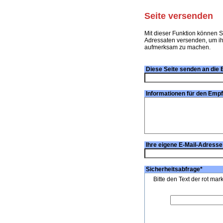
Seite versenden
Mit dieser Funktion können S
Adressaten versenden, um ihn
aufmerksam zu machen.
Diese Seite senden an die 
Informationen für den Emp
Ihre eigene E-Mail-Adresse
Sicherheitsabfrage
*
Bitte den Text der rot mar