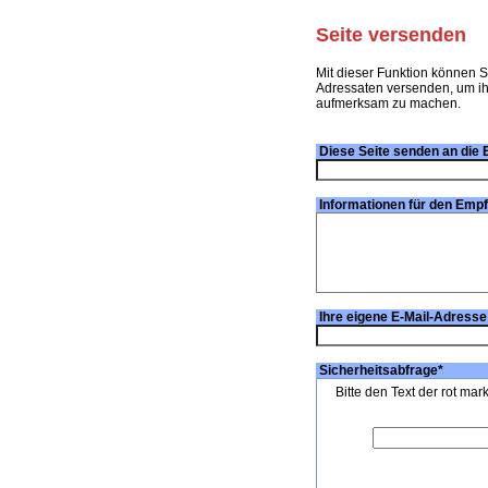
Seite versenden
Mit dieser Funktion können S
Adressaten versenden, um ihn
aufmerksam zu machen.
Diese Seite senden an die 
Informationen für den Emp
Ihre eigene E-Mail-Adresse
Sicherheitsabfrage
*
Bitte den Text der rot mar