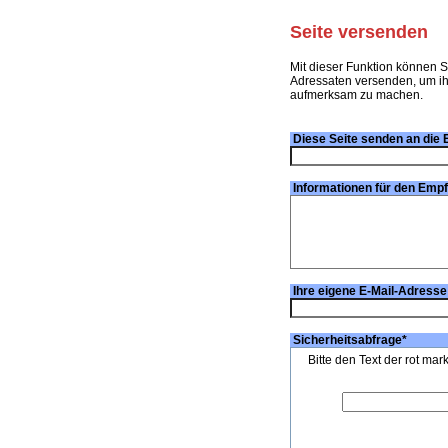
Seite versenden
Mit dieser Funktion können S
Adressaten versenden, um ihn
aufmerksam zu machen.
Diese Seite senden an die 
Informationen für den Emp
Ihre eigene E-Mail-Adresse
Sicherheitsabfrage
*
Bitte den Text der rot mar