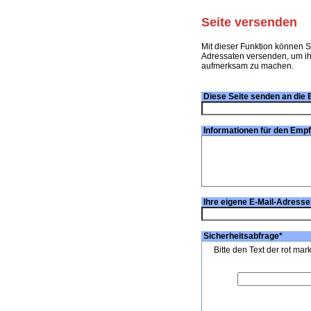
Seite versenden
Mit dieser Funktion können S
Adressaten versenden, um ihn
aufmerksam zu machen.
Diese Seite senden an die 
Informationen für den Emp
Ihre eigene E-Mail-Adresse
Sicherheitsabfrage
*
Bitte den Text der rot mar